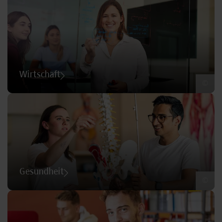
Wirtschaft
©
Gesundheit
©