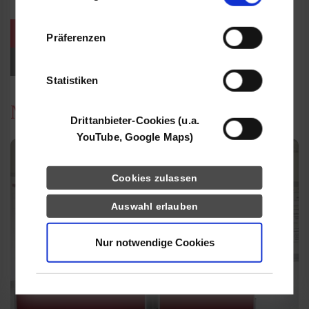
Informationen möglicherweise mit weiteren
Daten zusammen, die Sie ihnen bereitgestellt
weitere Veranstaltungen / Termine
Präferenzen
haben oder die sie im Rahmen Ihrer Nutzung
der Dienste gesammelt haben.
Events für Studieninteressierte
Statistiken
News
Drittanbieter-Cookies (u.a.
YouTube, Google Maps)
Cookies zulassen
Auswahl erlauben
Nur notwendige Cookies