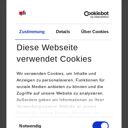
07.09.2026
18:00 Uhr
Online INDIS-Infoveranstaltung für Studierende
Zum Event
Zustimmung
Details
Über Cookies
Diese Webseite
Technologietag: Clean Urban Transportation –
verwendet Cookies
nachhaltige Mobilität im (sub)urbanen Umfeld
Wir verwenden Cookies, um Inhalte und
16.09.2026 - 17.09.2026
Anzeigen zu personalisieren, Funktionen für
soziale Medien anbieten zu können und die
Im Mittelpunkt stehen elektrische Antriebe, moderne
Zugriffe auf unsere Website zu analysieren.
Batterietechnologien und innovative Fahrzeugkonzepte für
Außerdem geben wir Informationen zu Ihrer
nachhaltige Mobilität in Stadt und…
Verwendung unserer Website an unsere
Partner für soziale Medien, Werbung und
Zum Event
Analysen weiter. Unsere Partner (u.a.
Einwilligungsauswahl
Notwendig
YouTube, Google Maps) führen diese