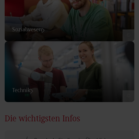
Sozialwesen
©
Technik
©
Die wichtigsten Infos