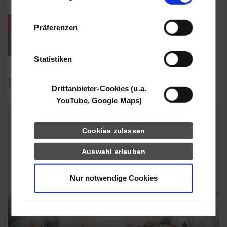
Informationen möglicherweise mit weiteren
Daten zusammen, die Sie ihnen bereitgestellt
weitere Veranstaltungen / Termine
Präferenzen
haben oder die sie im Rahmen Ihrer Nutzung
der Dienste gesammelt haben.
Events für Studieninteressierte
Statistiken
News
Drittanbieter-Cookies (u.a.
YouTube, Google Maps)
Cookies zulassen
Auswahl erlauben
Nur notwendige Cookies