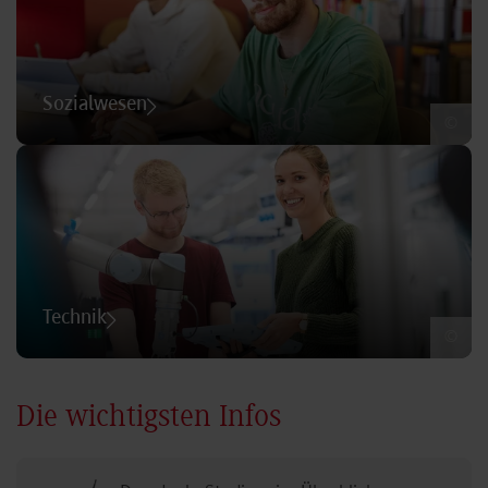
Sozialwesen
©
Technik
©
Die wichtigsten Infos