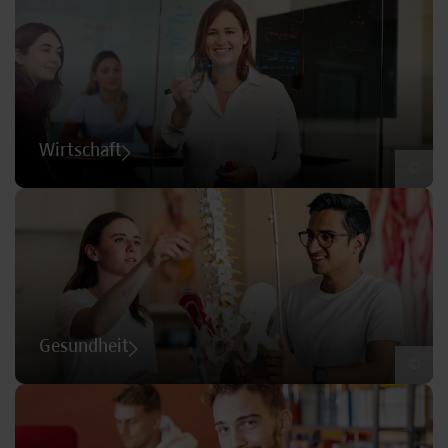
Wirtschaft
©
Gesundheit
©