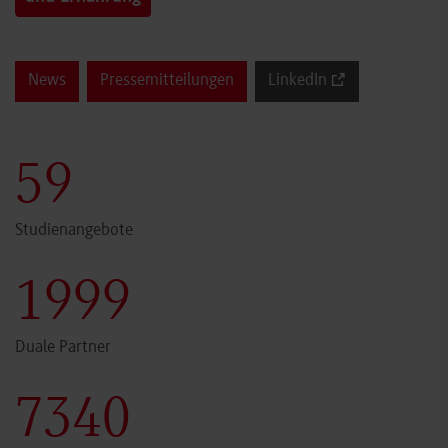
News
Pressemitteilungen
LinkedIn
60
Studienangebote
2000
Duale Partner
7341