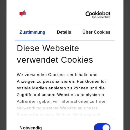
07.09.2026
18:00 Uhr
Online INDIS-Infoveranstaltung für Studierende
Zum Event
Zustimmung
Details
Über Cookies
Diese Webseite
Technologietag: Clean Urban Transportation –
verwendet Cookies
nachhaltige Mobilität im (sub)urbanen Umfeld
Wir verwenden Cookies, um Inhalte und
16.09.2026 - 17.09.2026
Anzeigen zu personalisieren, Funktionen für
soziale Medien anbieten zu können und die
Im Mittelpunkt stehen elektrische Antriebe, moderne
Zugriffe auf unsere Website zu analysieren.
Batterietechnologien und innovative Fahrzeugkonzepte für
Außerdem geben wir Informationen zu Ihrer
nachhaltige Mobilität in Stadt und…
Verwendung unserer Website an unsere
Partner für soziale Medien, Werbung und
Zum Event
Analysen weiter. Unsere Partner (u.a.
Einwilligungsauswahl
Notwendig
YouTube, Google Maps) führen diese