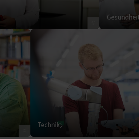
Gesundhei
©
Technik
©