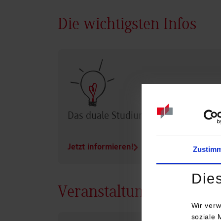
Die wichtigsten Infos
Das duale Studium im Überblick
Jetzt informieren!
Zustim
Die
Veranstaltungen
Wir verw
soziale 