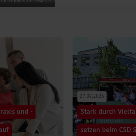
 für Studieninteressierte
27.07.2026
raxis und -
Stark durch Vielf
auf
setzen beim CSD S