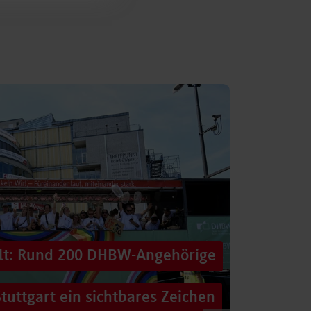
alt: Rund 200 DHBW-Angehörige
tuttgart ein sichtbares Zeichen