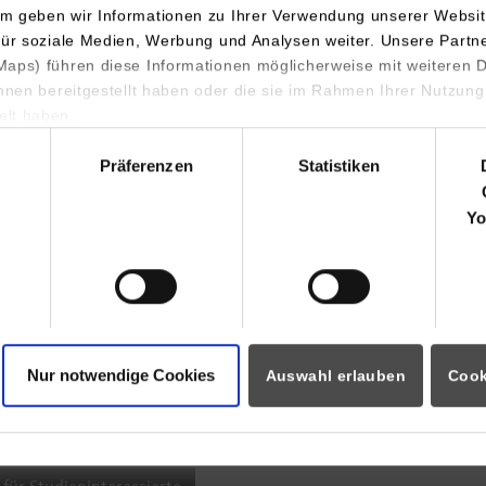
m geben wir Informationen zu Ihrer Verwendung unserer Websit
INDIS-Infoveranstaltung für
für soziale Medien, Werbung und Analysen weiter. Unsere Partn
aps) führen diese Informationen möglicherweise mit weiteren
Studierende
ihnen bereitgestellt haben oder die sie im Rahmen Ihrer Nutzung
lt haben.
hl
Präferenzen
Statistiken
07.09.2026
18:00 Uhr
Yo
Online INDIS-Infoveranstaltung für
Studierende
Nur notwendige Cookies
Auswahl erlauben
Cook
Zum Event