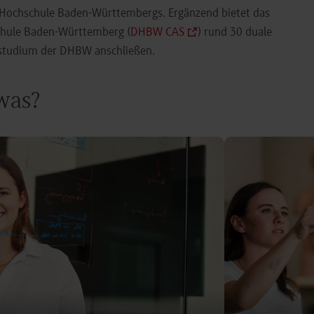
e Hochschule Baden-Württembergs. Ergänzend bietet das
chule Baden-Württemberg (
DHBW CAS
) rund 30 duale
orstudium der DHBW anschließen.
 was?