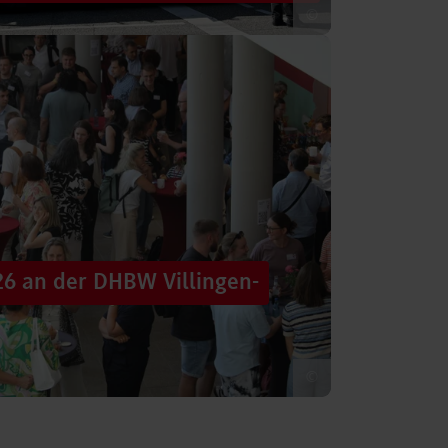
©
 säumten am Samstag die Straßen der
tten im farbenfrohen Zug: ein eigener DHBW-
26 an der DHBW Villingen-
©
d dennoch eine Verbindung schaffen, mit
 – connecting minds“ hat der DHBW-