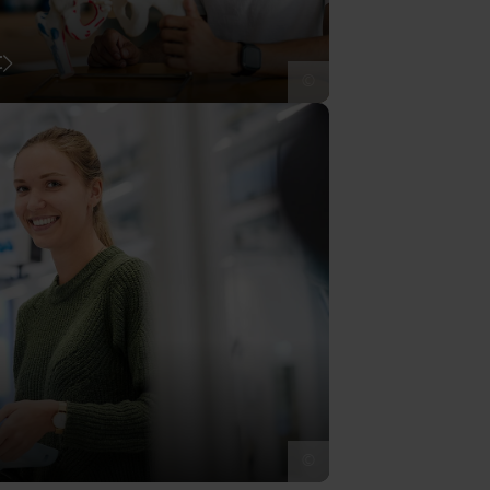
t
©
©