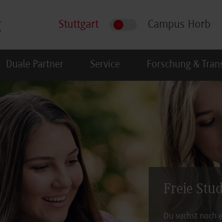
Stuttgart
Campus Horb
Duale Partner
Service
Forschung & Tran
Freie Stu
Du suchst noch e