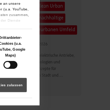
e an unsere
Technologietag: Clean Urban
er (u.a. YouTube,
 Daten zusammen,
Transportation – nachhaltige
 der Dienste
Mobilität im (sub)urbanen Umfeld
Drittanbieter-
Cookies (u.a.
16.09.2026 - 17.09.2026
uTube, Google
Maps)
Im Mittelpunkt stehen elektrische Antriebe,
moderne Batterietechnologien und
innovative Fahrzeugkonzepte für
nachhaltige Mobilität in Stadt und…
ies zulassen
Zum Event