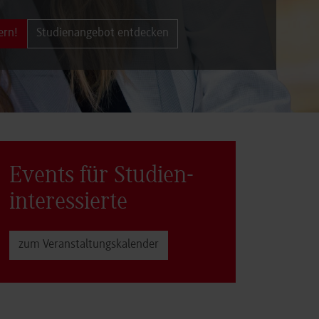
ern!
Studienangebot entdecken
Events für Studien­
interessierte
zum Veranstaltungs­kalender