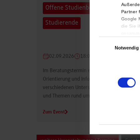
Außerde
Offene Studienberatung für
Partner 
Google M
Studierende
die Sie 
gesamme
Einwilligungsauswa
Notwendig
02.09.2026
18:00 Uhr
Im Beratungstermin erhalten Studierende
Orientierung und Informationen zu
verschiedenen Unterstützungsmöglichkeiten
und Themen rund um das Studium.
Zum Event