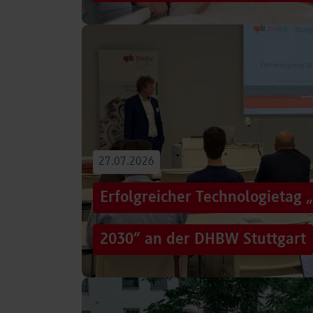
Von der Promotion in Australien über die We
evidenzbasierter Pflege bis hin zur aktiven G
Führungsaufgaben – Drei…
Beitrag lesen
27.07.2026
Erfolgreicher Technologietag 
2030“ an der DHBW Stuttgart
Wie gelingt Transformation in einer Zeit, in d
und gesellschaftliche Rahmenbedingungen im
Genau…