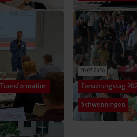
iterentwicklung
Hunderttausende Menschen
estaltung von
Stuttgarter Innenstadt. Mi
Truck, eine große…
Beitrag lesen
20.07.2026
„Transformation
Forschungstag 20
Schwenningen
er sich Technologien, Märkte
Grenzen überschreiten – un
mer schneller verändern?
dem Motto „crossing lines
Forschungstag in…