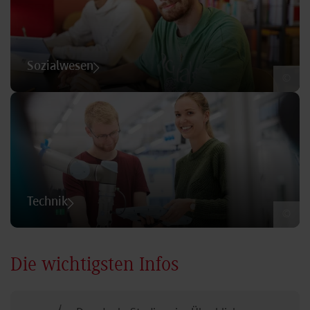
Sozialwesen
©
Technik
©
Die wichtigsten Infos