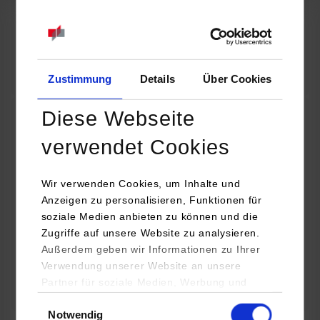
07.09.2026
18:00 Uhr
Online INDIS-Infoveranstaltung für Studierende
Zum Event
Zustimmung
Details
Über Cookies
Diese Webseite
Technologietag: Clean Urban Transportation –
verwendet Cookies
nachhaltige Mobilität im (sub)urbanen Umfeld
Wir verwenden Cookies, um Inhalte und
16.09.2026 - 17.09.2026
Anzeigen zu personalisieren, Funktionen für
soziale Medien anbieten zu können und die
Im Mittelpunkt stehen elektrische Antriebe, moderne
Zugriffe auf unsere Website zu analysieren.
Batterietechnologien und innovative Fahrzeugkonzepte für
Außerdem geben wir Informationen zu Ihrer
nachhaltige Mobilität in Stadt und…
Verwendung unserer Website an unsere
Partner für soziale Medien, Werbung und
Zum Event
Analysen weiter. Unsere Partner (u.a.
Einwilligungsauswahl
Notwendig
YouTube, Google Maps) führen diese