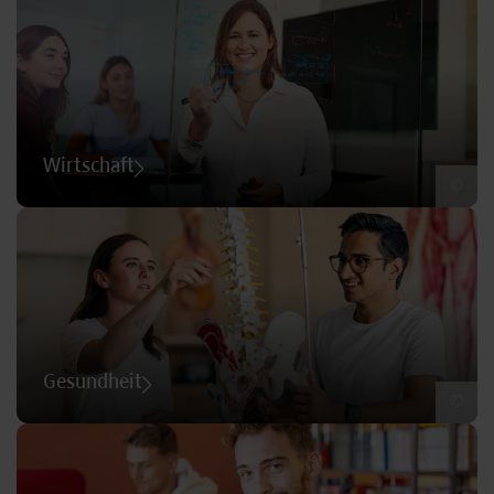
Wirtschaft
©
Gesundheit
©