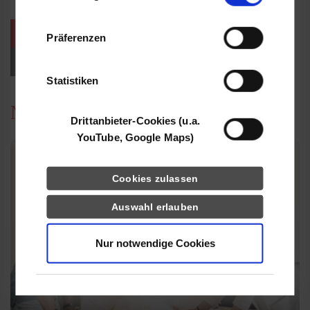
Informationen möglicherweise mit weiteren
Daten zusammen, die Sie ihnen bereitgestellt
weitere Veranstaltungen / Termine
Präferenzen
haben oder die sie im Rahmen Ihrer Nutzung
der Dienste gesammelt haben.
Events für Studieninteressierte
Statistiken
News
Drittanbieter-Cookies (u.a.
YouTube, Google Maps)
Cookies zulassen
Auswahl erlauben
Nur notwendige Cookies