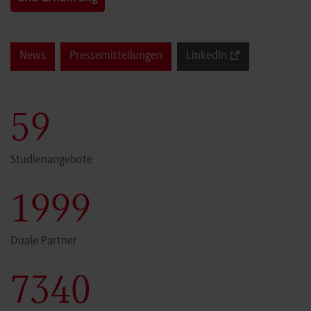
News
Pressemitteilungen
LinkedIn
60
Studienangebote
2000
Duale Partner
7341