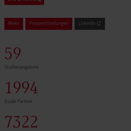
News
Pressemitteilungen
LinkedIn
60
Studienangebote
2000
Duale Partner
7341