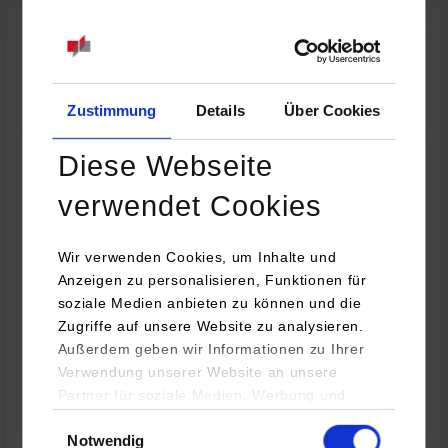
07.09.2026
18:00 Uhr
Online INDIS-Infoveranstaltung für Studierende
Zum Event
Zustimmung
Details
Über Cookies
Diese Webseite
Technologietag: Clean Urban Transportation –
verwendet Cookies
nachhaltige Mobilität im (sub)urbanen Umfeld
Wir verwenden Cookies, um Inhalte und
16.09.2026 - 17.09.2026
Anzeigen zu personalisieren, Funktionen für
soziale Medien anbieten zu können und die
Im Mittelpunkt stehen elektrische Antriebe, moderne
Zugriffe auf unsere Website zu analysieren.
Batterietechnologien und innovative Fahrzeugkonzepte für
Außerdem geben wir Informationen zu Ihrer
nachhaltige Mobilität in Stadt und…
Verwendung unserer Website an unsere
Partner für soziale Medien, Werbung und
Zum Event
Analysen weiter. Unsere Partner (u.a.
Einwilligungsauswahl
Notwendig
YouTube, Google Maps) führen diese