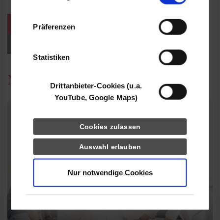
Informationen möglicherweise mit weiteren
Daten zusammen, die Sie ihnen bereitgestellt
weitere Veranstaltungen / Termine
Präferenzen
haben oder die sie im Rahmen Ihrer Nutzung
der Dienste gesammelt haben.
Events für Studieninteressierte
Statistiken
News
Drittanbieter-Cookies (u.a.
YouTube, Google Maps)
Cookies zulassen
Auswahl erlauben
Nur notwendige Cookies