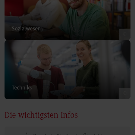
Sozialwesen
©
Technik
©
Die wichtigsten Infos