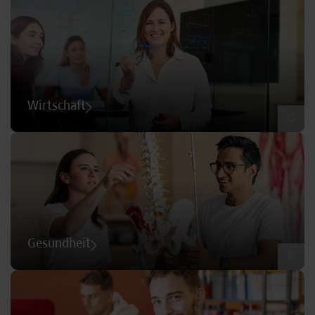
Wirtschaft
©
Gesundheit
©