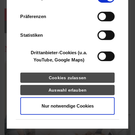
Informationen möglicherweise mit weiteren
Daten zusammen, die Sie ihnen bereitgestellt
weitere Veranstaltungen / Termine
Präferenzen
haben oder die sie im Rahmen Ihrer Nutzung
der Dienste gesammelt haben.
Events für Studieninteressierte
Statistiken
News
Drittanbieter-Cookies (u.a.
YouTube, Google Maps)
Cookies zulassen
Auswahl erlauben
Nur notwendige Cookies