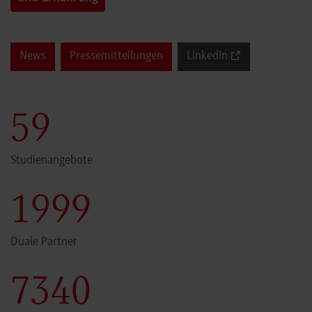
News
Pressemitteilungen
LinkedIn
60
Studienangebote
2000
Duale Partner
7341