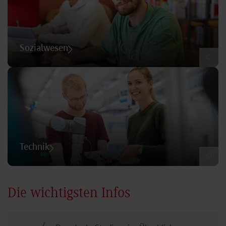
Sozialwesen
©
Technik
©
Die wichtigsten Infos