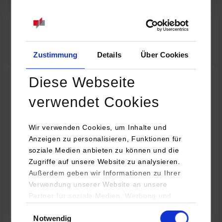
07.09.2026
18:00 Uhr
Online INDIS-Infoveranstaltung für Studierende
Zum Event
Zustimmung
Details
Über Cookies
Diese Webseite
Technologietag: Clean Urban Transportation –
verwendet Cookies
nachhaltige Mobilität im (sub)urbanen Umfeld
Wir verwenden Cookies, um Inhalte und
16.09.2026 - 17.09.2026
Anzeigen zu personalisieren, Funktionen für
soziale Medien anbieten zu können und die
Im Mittelpunkt stehen elektrische Antriebe, moderne
Zugriffe auf unsere Website zu analysieren.
Batterietechnologien und innovative Fahrzeugkonzepte für
Außerdem geben wir Informationen zu Ihrer
nachhaltige Mobilität in Stadt und…
Verwendung unserer Website an unsere
Partner für soziale Medien, Werbung und
Zum Event
Analysen weiter. Unsere Partner (u.a.
Einwilligungsauswahl
Notwendig
YouTube, Google Maps) führen diese