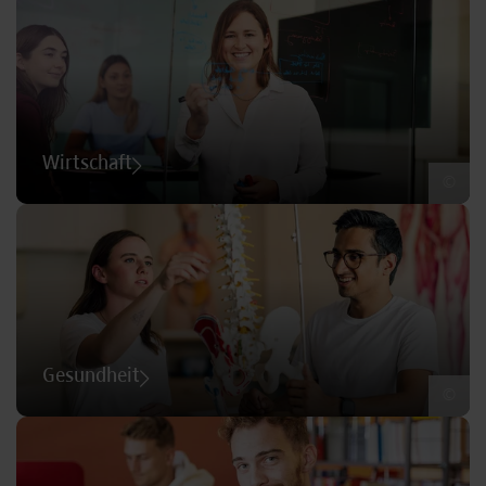
Wirtschaft
©
Gesundheit
©