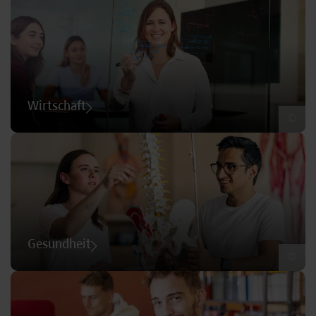
Wirtschaft
©
Gesundheit
©