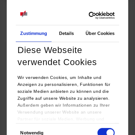
07.09.2026
18:00 Uhr
Online INDIS-Infoveranstaltung für Studierende
Zum Event
Zustimmung
Details
Über Cookies
Diese Webseite
Technologietag: Clean Urban Transportation –
verwendet Cookies
nachhaltige Mobilität im (sub)urbanen Umfeld
Wir verwenden Cookies, um Inhalte und
16.09.2026 - 17.09.2026
Anzeigen zu personalisieren, Funktionen für
soziale Medien anbieten zu können und die
Im Mittelpunkt stehen elektrische Antriebe, moderne
Zugriffe auf unsere Website zu analysieren.
Batterietechnologien und innovative Fahrzeugkonzepte für
Außerdem geben wir Informationen zu Ihrer
nachhaltige Mobilität in Stadt und…
Verwendung unserer Website an unsere
Partner für soziale Medien, Werbung und
Zum Event
Analysen weiter. Unsere Partner (u.a.
Einwilligungsauswahl
Notwendig
YouTube, Google Maps) führen diese