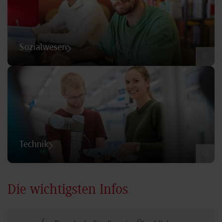
Sozialwesen
©
Technik
©
Die wichtigsten Infos