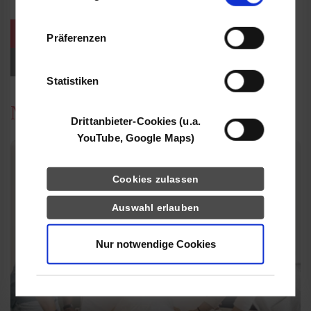
Informationen möglicherweise mit weiteren
Daten zusammen, die Sie ihnen bereitgestellt
weitere Veranstaltungen / Termine
Präferenzen
haben oder die sie im Rahmen Ihrer Nutzung
der Dienste gesammelt haben.
Events für Studieninteressierte
Statistiken
News
Drittanbieter-Cookies (u.a.
YouTube, Google Maps)
Cookies zulassen
Auswahl erlauben
Nur notwendige Cookies