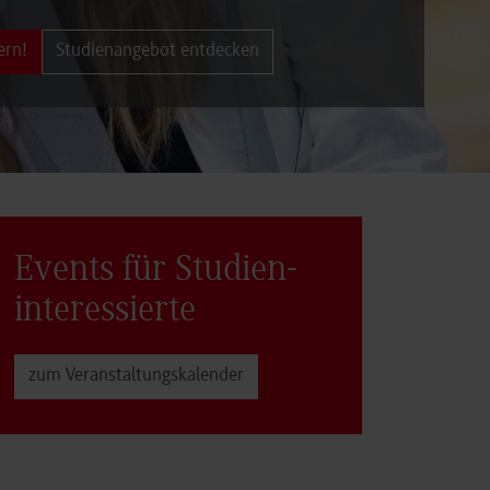
ern!
Studienangebot entdecken
Events für Studien­
interessierte
zum Veranstaltungs­kalender