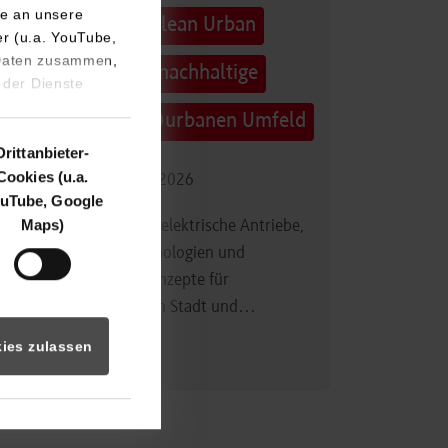
e an unsere
Technologietag: Clean Urban
er (u.a. YouTube,
 Daten zusammen,
Transportation – nachhaltige
 der Dienste
Mobilität im (sub)urbanen Umfeld
Drittanbieter-
Cookies (u.a.
16.09.2026 - 17.09.2026
uTube, Google
Maps)
Im Mittelpunkt stehen elektrische Antriebe,
moderne Batterietechnologien und
innovative Fahrzeugkonzepte für
nachhaltige Mobilität in Stadt und…
ies zulassen
Zum Event