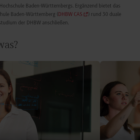
e Hochschule Baden-Württembergs. Ergänzend bietet das
chule Baden-Württemberg (
DHBW CAS
) rund 30 duale
orstudium der DHBW anschließen.
 was?