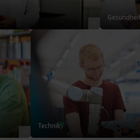
Gesundhei
©
Technik
©