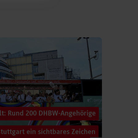
alt: Rund 200 DHBW-Angehörige
tuttgart ein sichtbares Zeichen