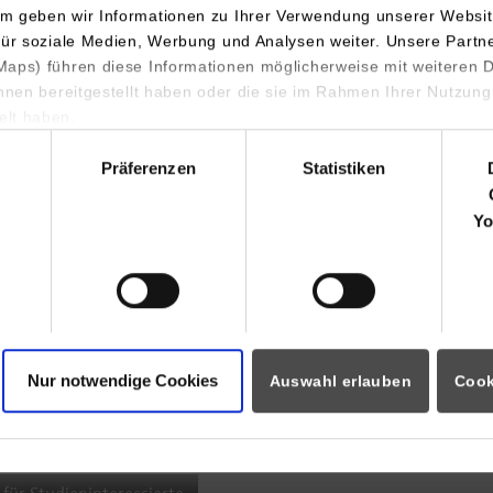
m geben wir Informationen zu Ihrer Verwendung unserer Websit
INDIS-Infoveranstaltung für
für soziale Medien, Werbung und Analysen weiter. Unsere Partn
aps) führen diese Informationen möglicherweise mit weiteren
Studierende
ihnen bereitgestellt haben oder die sie im Rahmen Ihrer Nutzung
lt haben.
hl
Präferenzen
Statistiken
07.09.2026
18:00 Uhr
Yo
Online INDIS-Infoveranstaltung für
Studierende
Nur notwendige Cookies
Auswahl erlauben
Cook
Zum Event