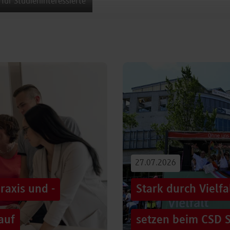
 für Studieninteressierte
27.07.2026
raxis und -
Stark durch Vielf
auf
setzen beim CSD S