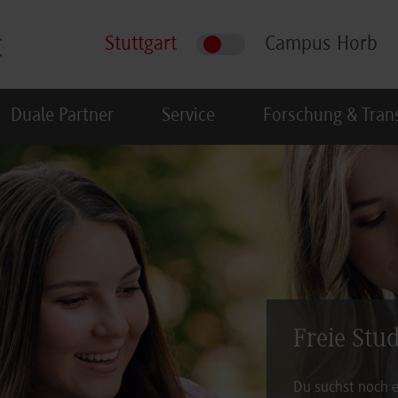
Stuttgart
Campus Horb
Duale Partner
Service
Forschung & Tran
Freie Stu
Du suchst noch e