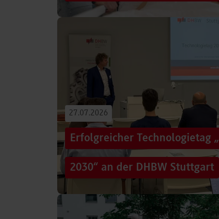
Von der Promotion in Australien über die We
evidenzbasierter Pflege bis hin zur aktiven G
Führungsaufgaben – Drei…
Beitrag lesen
27.07.2026
Erfolgreicher Technologietag 
2030“ an der DHBW Stuttgart
Wie gelingt Transformation in einer Zeit, in d
und gesellschaftliche Rahmenbedingungen im
Genau…