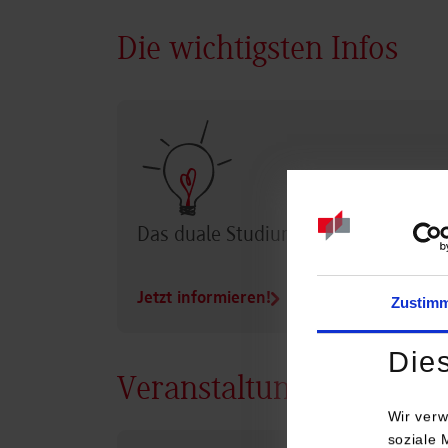
Die wichtigsten Infos
Das duale Studium im Überblick
Jetzt informieren!
Zustim
Die
Veranstaltungen
Wir verw
soziale 