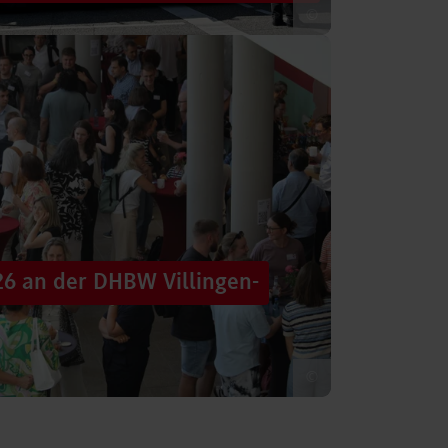
©
 säumten am Samstag die Straßen der
tten im farbenfrohen Zug: ein eigener DHBW-
26 an der DHBW Villingen-
©
d dennoch eine Verbindung schaffen, mit
 – connecting minds“ hat der DHBW-