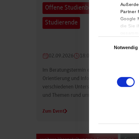
Außerde
Offene Studienberatung für
Partner 
Google M
Studierende
die Sie 
gesamme
Einwilligungsauswa
Notwendig
02.09.2026
18:00 Uhr
Im Beratungstermin erhalten Studierende
Orientierung und Informationen zu
verschiedenen Unterstützungsmöglichkeiten
und Themen rund um das Studium.
Zum Event