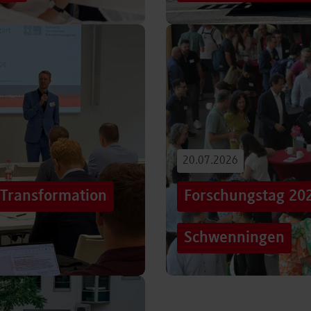
iterentwicklung
Hunderttausende Menschen
estaltung von
Stuttgarter Innenstadt. Mi
Truck, eine große…
Beitrag lesen
20.07.2026
„Transformation
Forschungstag 20
Schwenningen
er sich Technologien, Märkte
Grenzen überschreiten – un
mer schneller verändern?
dem Motto „crossing lines
Forschungstag in…