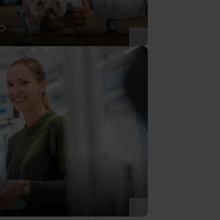
t
©
©