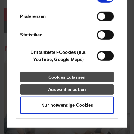
Informationen möglicherweise mit weiteren
Daten zusammen, die Sie ihnen bereitgestellt
weitere Veranstaltungen / Termine
Präferenzen
haben oder die sie im Rahmen Ihrer Nutzung
der Dienste gesammelt haben.
Events für Studieninteressierte
Statistiken
News
Drittanbieter-Cookies (u.a.
YouTube, Google Maps)
Cookies zulassen
Auswahl erlauben
Nur notwendige Cookies