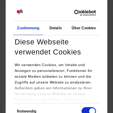
07.09.2026
18:00 Uhr
Online INDIS-Infoveranstaltung für Studierende
Zum Event
Zustimmung
Details
Über Cookies
Diese Webseite
Technologietag: Clean Urban Transportation –
verwendet Cookies
nachhaltige Mobilität im (sub)urbanen Umfeld
Wir verwenden Cookies, um Inhalte und
16.09.2026 - 17.09.2026
Anzeigen zu personalisieren, Funktionen für
soziale Medien anbieten zu können und die
Im Mittelpunkt stehen elektrische Antriebe, moderne
Zugriffe auf unsere Website zu analysieren.
Batterietechnologien und innovative Fahrzeugkonzepte für
Außerdem geben wir Informationen zu Ihrer
nachhaltige Mobilität in Stadt und…
Verwendung unserer Website an unsere
Partner für soziale Medien, Werbung und
Zum Event
Analysen weiter. Unsere Partner (u.a.
Einwilligungsauswahl
Notwendig
YouTube, Google Maps) führen diese