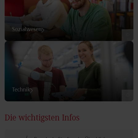
Sozialwesen
©
Technik
©
Die wichtigsten Infos