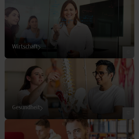
Wirtschaft
©
Gesundheit
©