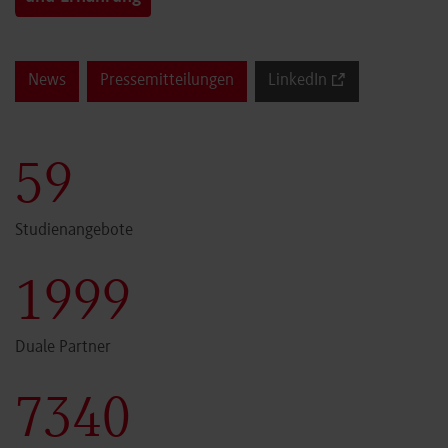
News
Pressemitteilungen
LinkedIn
60
Studienangebote
2000
Duale Partner
7341