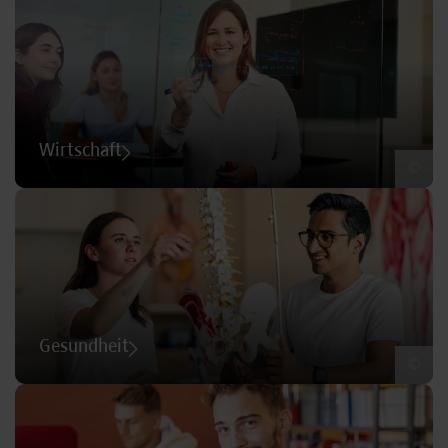
Wirtschaft
©
Gesundheit
©