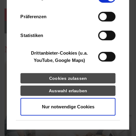
Informationen möglicherweise mit weiteren
Daten zusammen, die Sie ihnen bereitgestellt
weitere Veranstaltungen / Termine
Präferenzen
haben oder die sie im Rahmen Ihrer Nutzung
der Dienste gesammelt haben.
Events für Studieninteressierte
Statistiken
News
Drittanbieter-Cookies (u.a.
YouTube, Google Maps)
Cookies zulassen
Auswahl erlauben
Nur notwendige Cookies