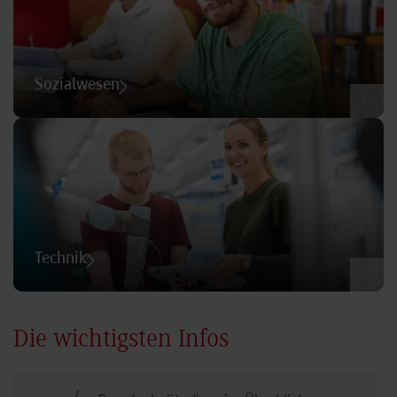
Sozialwesen
©
Technik
©
Die wichtigsten Infos