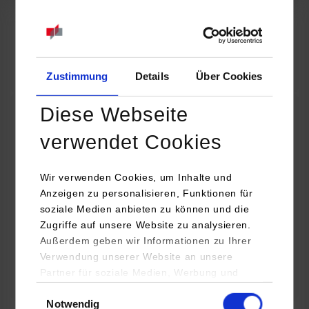
07.09.2026
18:00 Uhr
Online INDIS-Infoveranstaltung für Studierende
Zum Event
Zustimmung
Details
Über Cookies
Diese Webseite
Technologietag: Clean Urban Transportation –
verwendet Cookies
nachhaltige Mobilität im (sub)urbanen Umfeld
Wir verwenden Cookies, um Inhalte und
16.09.2026 - 17.09.2026
Anzeigen zu personalisieren, Funktionen für
soziale Medien anbieten zu können und die
Im Mittelpunkt stehen elektrische Antriebe, moderne
Zugriffe auf unsere Website zu analysieren.
Batterietechnologien und innovative Fahrzeugkonzepte für
Außerdem geben wir Informationen zu Ihrer
nachhaltige Mobilität in Stadt und…
Verwendung unserer Website an unsere
Partner für soziale Medien, Werbung und
Zum Event
Analysen weiter. Unsere Partner (u.a.
Einwilligungsauswahl
Notwendig
YouTube, Google Maps) führen diese