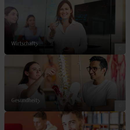
Wirtschaft
©
Gesundheit
©