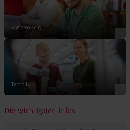
Sozialwesen
©
Technik
©
Die wichtigsten Infos