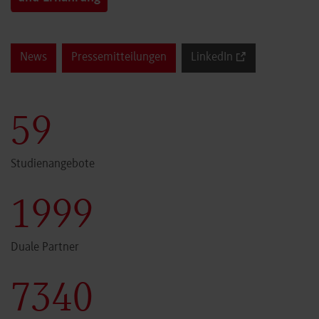
News
Pressemitteilungen
LinkedIn
60
Studienangebote
2000
Duale Partner
7341