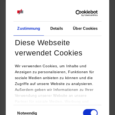
07.09.2026
18:00 Uhr
Online INDIS-Infoveranstaltung für Studierende
Zum Event
Zustimmung
Details
Über Cookies
Diese Webseite
Technologietag: Clean Urban Transportation –
verwendet Cookies
nachhaltige Mobilität im (sub)urbanen Umfeld
Wir verwenden Cookies, um Inhalte und
16.09.2026 - 17.09.2026
Anzeigen zu personalisieren, Funktionen für
soziale Medien anbieten zu können und die
Im Mittelpunkt stehen elektrische Antriebe, moderne
Zugriffe auf unsere Website zu analysieren.
Batterietechnologien und innovative Fahrzeugkonzepte für
Außerdem geben wir Informationen zu Ihrer
nachhaltige Mobilität in Stadt und…
Verwendung unserer Website an unsere
Partner für soziale Medien, Werbung und
Zum Event
Analysen weiter. Unsere Partner (u.a.
Einwilligungsauswahl
Notwendig
YouTube, Google Maps) führen diese