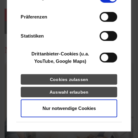
Informationen möglicherweise mit weiteren
Daten zusammen, die Sie ihnen bereitgestellt
weitere Veranstaltungen / Termine
Präferenzen
haben oder die sie im Rahmen Ihrer Nutzung
der Dienste gesammelt haben.
Events für Studieninteressierte
Statistiken
News
Drittanbieter-Cookies (u.a.
YouTube, Google Maps)
Cookies zulassen
Auswahl erlauben
Nur notwendige Cookies