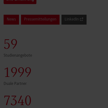
News
Pressemitteilungen
LinkedIn
60
Studienangebote
2000
Duale Partner
7341