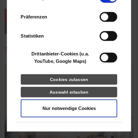
Informationen möglicherweise mit weiteren
Daten zusammen, die Sie ihnen bereitgestellt
weitere Veranstaltungen / Termine
Präferenzen
haben oder die sie im Rahmen Ihrer Nutzung
der Dienste gesammelt haben.
Events für Studieninteressierte
Statistiken
News
Drittanbieter-Cookies (u.a.
YouTube, Google Maps)
Cookies zulassen
Auswahl erlauben
Nur notwendige Cookies