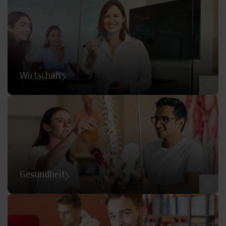
Wirtschaft
©
Gesundheit
©