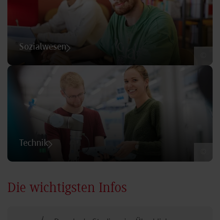
Sozialwesen
©
Technik
©
Die wichtigsten Infos