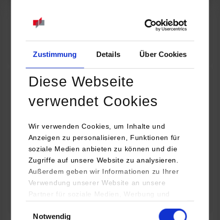
07.09.2026
18:00 Uhr
Online INDIS-Infoveranstaltung für Studierende
Zum Event
Zustimmung
Details
Über Cookies
Diese Webseite
Technologietag: Clean Urban Transportation –
verwendet Cookies
nachhaltige Mobilität im (sub)urbanen Umfeld
Wir verwenden Cookies, um Inhalte und
16.09.2026 - 17.09.2026
Anzeigen zu personalisieren, Funktionen für
soziale Medien anbieten zu können und die
Im Mittelpunkt stehen elektrische Antriebe, moderne
Zugriffe auf unsere Website zu analysieren.
Batterietechnologien und innovative Fahrzeugkonzepte für
Außerdem geben wir Informationen zu Ihrer
nachhaltige Mobilität in Stadt und…
Verwendung unserer Website an unsere
Partner für soziale Medien, Werbung und
Zum Event
Analysen weiter. Unsere Partner (u.a.
Einwilligungsauswahl
Notwendig
YouTube, Google Maps) führen diese