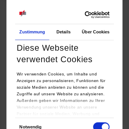
07.09.2026
18:00 Uhr
Online INDIS-Infoveranstaltung für Studierende
Zum Event
Zustimmung
Details
Über Cookies
Diese Webseite
Technologietag: Clean Urban Transportation –
verwendet Cookies
nachhaltige Mobilität im (sub)urbanen Umfeld
Wir verwenden Cookies, um Inhalte und
16.09.2026 - 17.09.2026
Anzeigen zu personalisieren, Funktionen für
soziale Medien anbieten zu können und die
Im Mittelpunkt stehen elektrische Antriebe, moderne
Zugriffe auf unsere Website zu analysieren.
Batterietechnologien und innovative Fahrzeugkonzepte für
Außerdem geben wir Informationen zu Ihrer
nachhaltige Mobilität in Stadt und…
Verwendung unserer Website an unsere
Partner für soziale Medien, Werbung und
Zum Event
Analysen weiter. Unsere Partner (u.a.
Einwilligungsauswahl
Notwendig
YouTube, Google Maps) führen diese