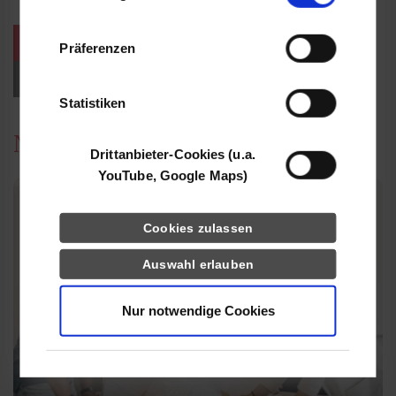
Informationen möglicherweise mit weiteren
Daten zusammen, die Sie ihnen bereitgestellt
weitere Veranstaltungen / Termine
Präferenzen
haben oder die sie im Rahmen Ihrer Nutzung
der Dienste gesammelt haben.
Events für Studieninteressierte
Statistiken
News
Drittanbieter-Cookies (u.a.
YouTube, Google Maps)
Cookies zulassen
Auswahl erlauben
Nur notwendige Cookies