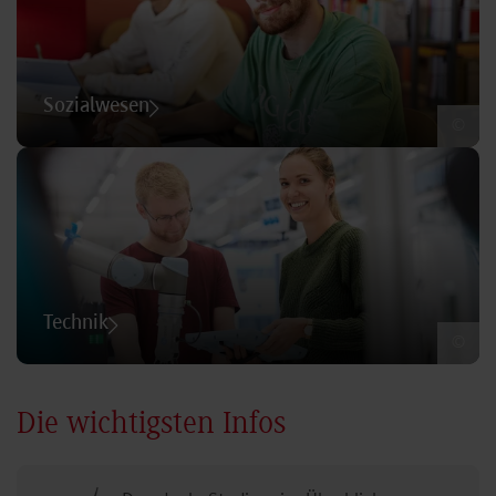
Sozialwesen
©
Technik
©
Die wichtigsten Infos