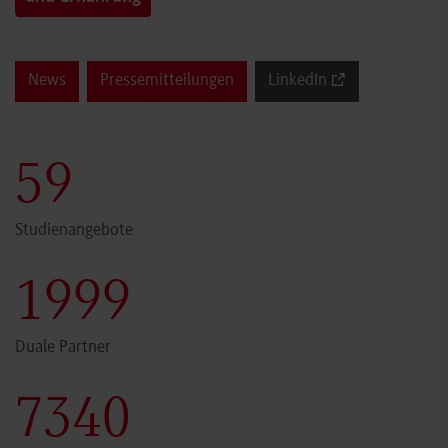
News
Pressemitteilungen
LinkedIn
60
Studienangebote
2000
Duale Partner
7341