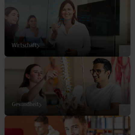
Wirtschaft
©
Gesundheit
©