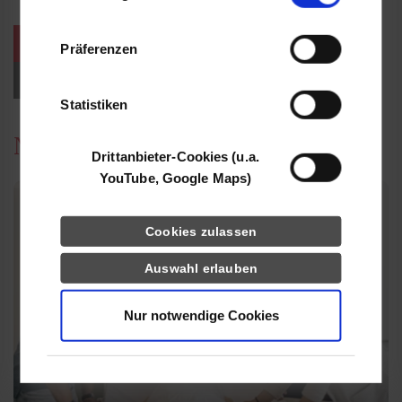
Informationen möglicherweise mit weiteren
Daten zusammen, die Sie ihnen bereitgestellt
weitere Veranstaltungen / Termine
Präferenzen
haben oder die sie im Rahmen Ihrer Nutzung
der Dienste gesammelt haben.
Events für Studieninteressierte
Statistiken
News
Drittanbieter-Cookies (u.a.
YouTube, Google Maps)
Cookies zulassen
Auswahl erlauben
Nur notwendige Cookies