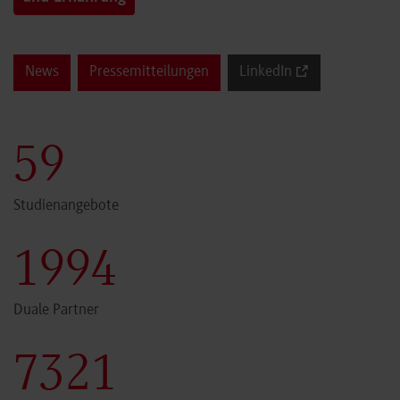
News
Pressemitteilungen
LinkedIn
60
Studienangebote
2000
Duale Partner
7341