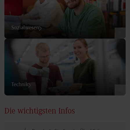
Sozialwesen
©
Technik
©
Die wichtigsten Infos