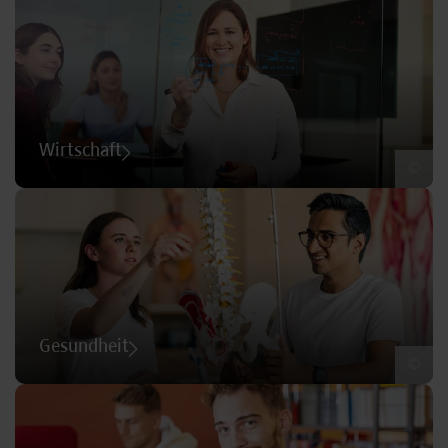
Wirtschaft
©
Gesundheit
©