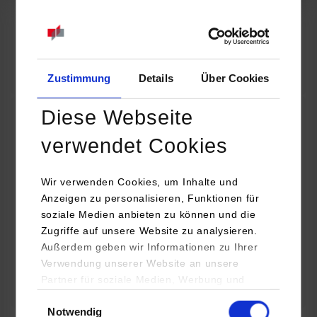
07.09.2026
18:00 Uhr
Online INDIS-Infoveranstaltung für Studierende
Zum Event
Zustimmung
Details
Über Cookies
Diese Webseite
Technologietag: Clean Urban Transportation –
verwendet Cookies
nachhaltige Mobilität im (sub)urbanen Umfeld
Wir verwenden Cookies, um Inhalte und
16.09.2026 - 17.09.2026
Anzeigen zu personalisieren, Funktionen für
soziale Medien anbieten zu können und die
Im Mittelpunkt stehen elektrische Antriebe, moderne
Zugriffe auf unsere Website zu analysieren.
Batterietechnologien und innovative Fahrzeugkonzepte für
Außerdem geben wir Informationen zu Ihrer
nachhaltige Mobilität in Stadt und…
Verwendung unserer Website an unsere
Partner für soziale Medien, Werbung und
Zum Event
Analysen weiter. Unsere Partner (u.a.
Einwilligungsauswahl
Notwendig
YouTube, Google Maps) führen diese