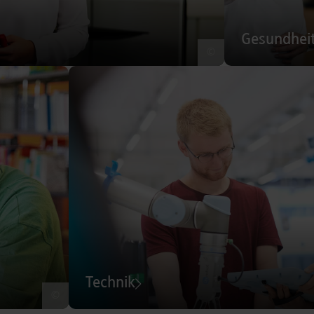
Gesundhei
©
Technik
©