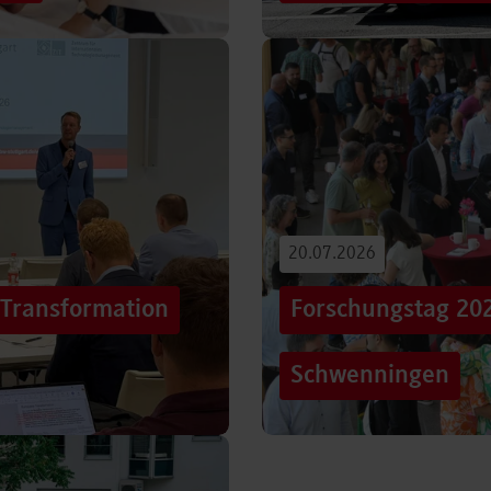
iterentwicklung
Hunderttausende Menschen
estaltung von
Stuttgarter Innenstadt. Mi
Truck, eine große…
Beitrag lesen
20.07.2026
„Transformation
Forschungstag 20
Schwenningen
er sich Technologien, Märkte
Grenzen überschreiten – un
mer schneller verändern?
dem Motto „crossing lines
Forschungstag in…