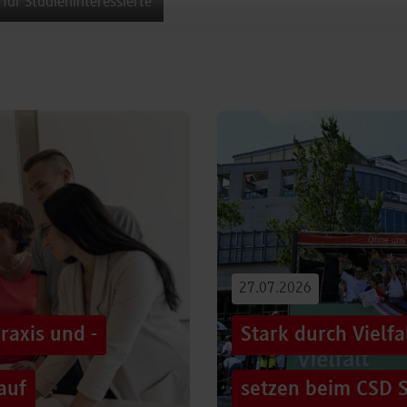
 für Studieninteressierte
27.07.2026
raxis und -
Stark durch Vielf
auf
setzen beim CSD S