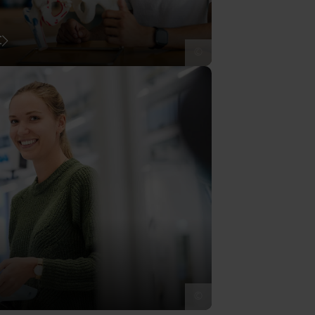
t
©
©