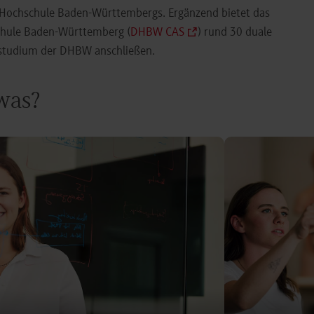
e Hochschule Baden-Württembergs. Ergänzend bietet das
chule Baden-Württemberg (
DHBW CAS
) rund 30 duale
orstudium der DHBW anschließen.
 was?