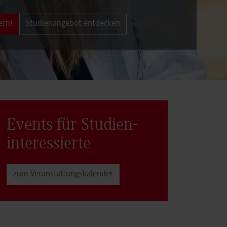
ern!
Studienangebot entdecken
Events für Studien­
interessierte
zum Veranstaltungs­kalender