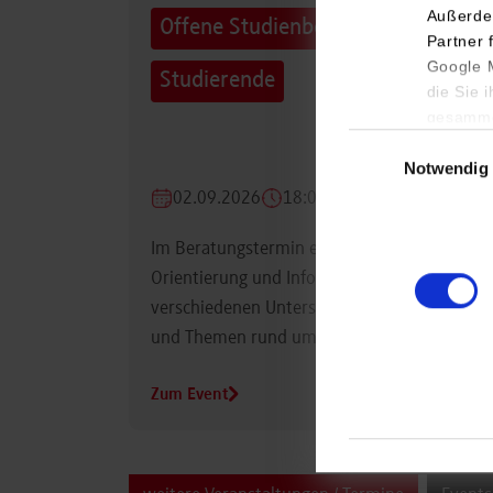
Außerde
Offene Studienberatung für
Partner 
Google M
Studierende
die Sie 
gesamme
Einwilligungsauswa
Notwendig
02.09.2026
18:00 Uhr
Im Beratungstermin erhalten Studierende
Orientierung und Informationen zu
verschiedenen Unterstützungsmöglichkeiten
und Themen rund um das Studium.
Zum Event