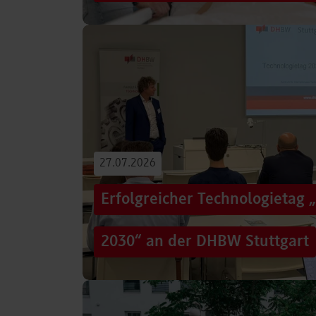
Von der Promotion in Australien über die We
evidenzbasierter Pflege bis hin zur aktiven G
Führungsaufgaben – Drei…
Beitrag lesen
27.07.2026
Erfolgreicher Technologietag 
2030“ an der DHBW Stuttgart
Wie gelingt Transformation in einer Zeit, in d
und gesellschaftliche Rahmenbedingungen im
Genau…