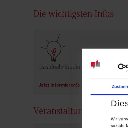
Die wichtigsten Infos
Das duale Studium im Überblick
Jetzt informieren!
Zustim
Die
Veranstaltungen
Wir verw
soziale 