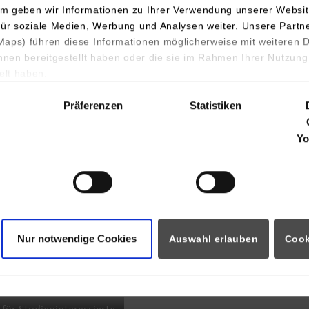
m geben wir Informationen zu Ihrer Verwendung unserer Websit
INDIS-Infoveranstaltung für
für soziale Medien, Werbung und Analysen weiter. Unsere Partn
aps) führen diese Informationen möglicherweise mit weiteren
Studierende
ihnen bereitgestellt haben oder die sie im Rahmen Ihrer Nutzung
lt haben.
hl
Präferenzen
Statistiken
07.09.2026
18:00 Uhr
Yo
Online INDIS-Infoveranstaltung für
Studierende
Nur notwendige Cookies
Auswahl erlauben
Cook
Zum Event