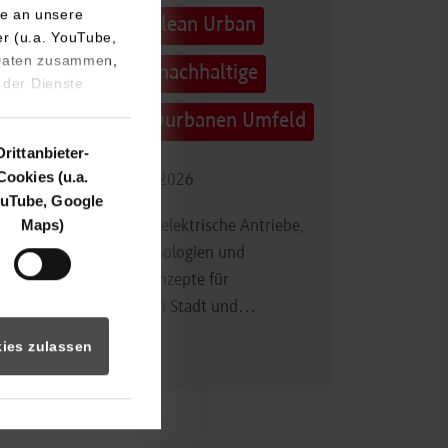
e an unsere
Technologietag: Clean Urban
er (u.a. YouTube,
 Daten zusammen,
Transportation – nachhaltige
 der Dienste
Mobilität im (sub)urbanen Umfeld
Drittanbieter-
Cookies (u.a.
16.09.2026 - 17.09.2026
uTube, Google
Maps)
Im Mittelpunkt stehen elektrische Antriebe,
moderne Batterietechnologien und
innovative Fahrzeugkonzepte für
nachhaltige Mobilität in Stadt und…
ies zulassen
Zum Event