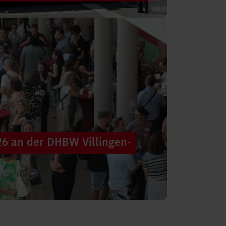
©
 säumten am Samstag die Straßen der
tten im farbenfrohen Zug: ein eigener DHBW-
26 an der DHBW Villingen-
©
d dennoch eine Verbindung schaffen, mit
 – connecting minds“ hat der DHBW-