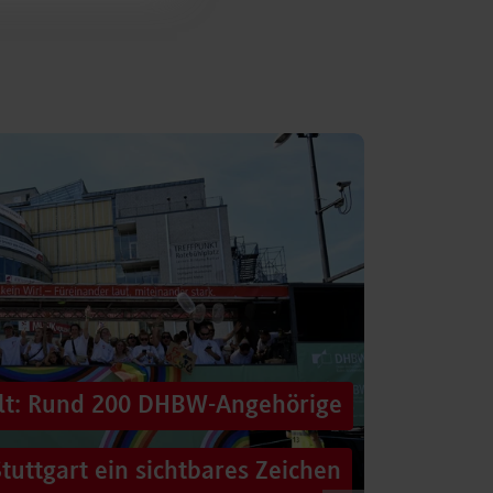
alt: Rund 200 DHBW-Angehörige
tuttgart ein sichtbares Zeichen