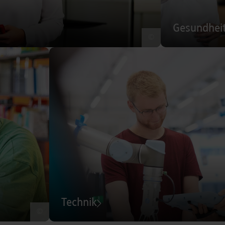
Gesundhei
©
Technik
©