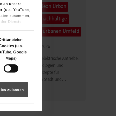
e an unsere
Technologietag: Clean Urban
er (u.a. YouTube,
 Daten zusammen,
Transportation – nachhaltige
 der Dienste
Mobilität im (sub)urbanen Umfeld
Drittanbieter-
Cookies (u.a.
16.09.2026 - 17.09.2026
uTube, Google
Maps)
Im Mittelpunkt stehen elektrische Antriebe,
moderne Batterietechnologien und
innovative Fahrzeugkonzepte für
nachhaltige Mobilität in Stadt und…
ies zulassen
Zum Event