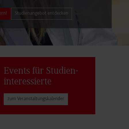
ern!
Studienangebot entdecken
Events für Studien­
interessierte
zum Veranstaltungs­kalender