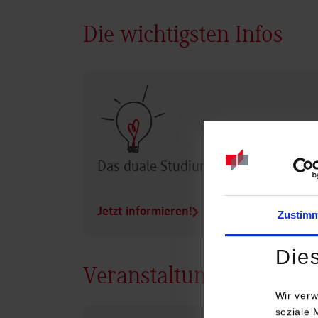
Die wichtigsten Infos
Das duale Studium im Überblick
Jetzt informieren!
Zustim
Die
Veranstaltungen
Wir verw
soziale 