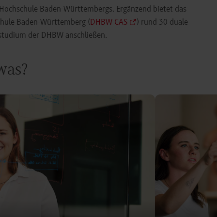
e Hochschule Baden-Württembergs. Ergänzend bietet das
chule Baden-Württemberg (
DHBW CAS
) rund 30 duale
orstudium der DHBW anschließen.
 was?