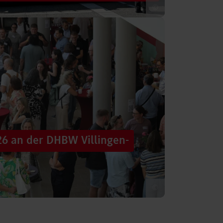
©
 säumten am Samstag die Straßen der
tten im farbenfrohen Zug: ein eigener DHBW-
26 an der DHBW Villingen-
©
d dennoch eine Verbindung schaffen, mit
 – connecting minds“ hat der DHBW-