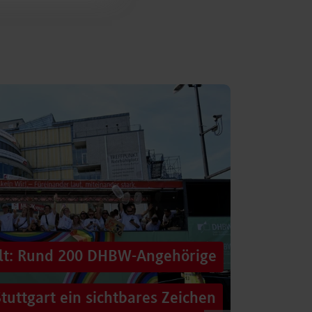
alt: Rund 200 DHBW-Angehörige
tuttgart ein sichtbares Zeichen