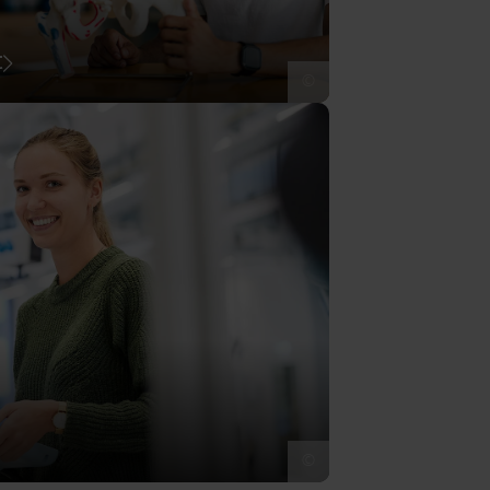
t
©
©