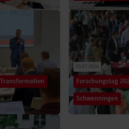
iterentwicklung
Hunderttausende Menschen
estaltung von
Stuttgarter Innenstadt. Mi
Truck, eine große…
Beitrag lesen
20.07.2026
„Transformation
Forschungstag 20
Schwenningen
er sich Technologien, Märkte
Grenzen überschreiten – un
mer schneller verändern?
dem Motto „crossing lines
Forschungstag in…