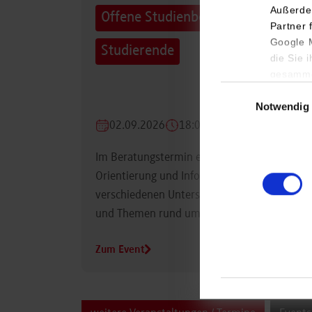
Außerde
Offene Studienberatung für
Partner 
Google M
Studierende
die Sie 
gesamme
Einwilligungsauswa
Notwendig
02.09.2026
18:00 Uhr
Im Beratungstermin erhalten Studierende
Orientierung und Informationen zu
verschiedenen Unterstützungsmöglichkeiten
und Themen rund um das Studium.
Zum Event