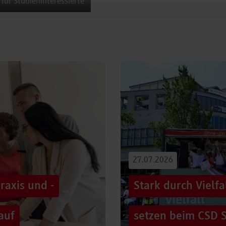
 für Studieninteressierte
27.07.2026
raxis und -
Stark durch Vielf
auf
setzen beim CSD S