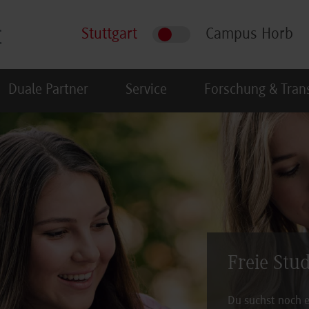
Stuttgart
Campus Horb
Duale Partner
Service
Forschung & Tran
Freie Stu
Du suchst noch e