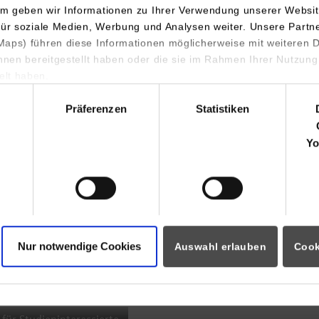
m geben wir Informationen zu Ihrer Verwendung unserer Websit
INDIS-Infoveranstaltung für
für soziale Medien, Werbung und Analysen weiter. Unsere Partn
aps) führen diese Informationen möglicherweise mit weiteren
Studierende
ihnen bereitgestellt haben oder die sie im Rahmen Ihrer Nutzung
lt haben.
hl
Präferenzen
Statistiken
07.09.2026
18:00 Uhr
Yo
Online INDIS-Infoveranstaltung für
Studierende
Nur notwendige Cookies
Auswahl erlauben
Cook
Zum Event