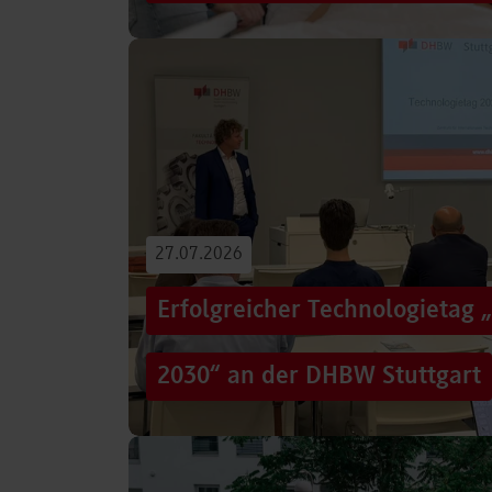
Von der Promotion in Australien über die We
evidenzbasierter Pflege bis hin zur aktiven G
Führungsaufgaben – Drei…
Beitrag lesen
27.07.2026
Erfolgreicher Technologietag 
2030“ an der DHBW Stuttgart
Wie gelingt Transformation in einer Zeit, in d
und gesellschaftliche Rahmenbedingungen im
Genau…