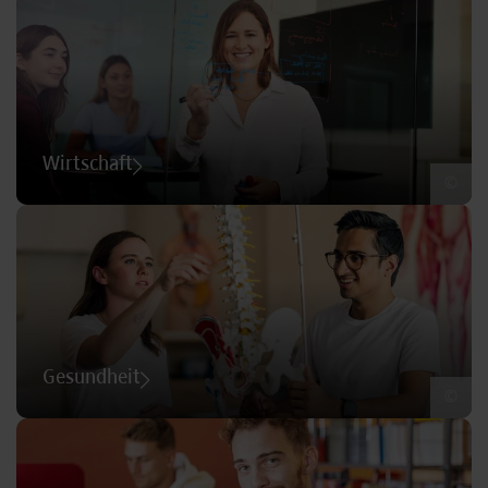
Wirtschaft
©
Gesundheit
©