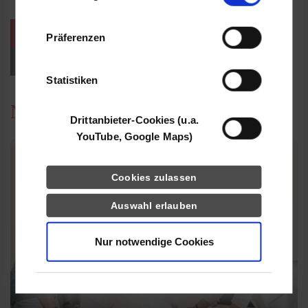
Informationen möglicherweise mit weiteren
Daten zusammen, die Sie ihnen bereitgestellt
weitere Veranstaltungen / Termine
Präferenzen
haben oder die sie im Rahmen Ihrer Nutzung
der Dienste gesammelt haben.
Events für Studieninteressierte
Statistiken
News
Drittanbieter-Cookies (u.a.
YouTube, Google Maps)
Cookies zulassen
Auswahl erlauben
Nur notwendige Cookies