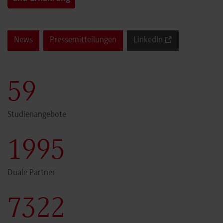
News
Pressemitteilungen
LinkedIn
60
Studienangebote
2000
Duale Partner
7341