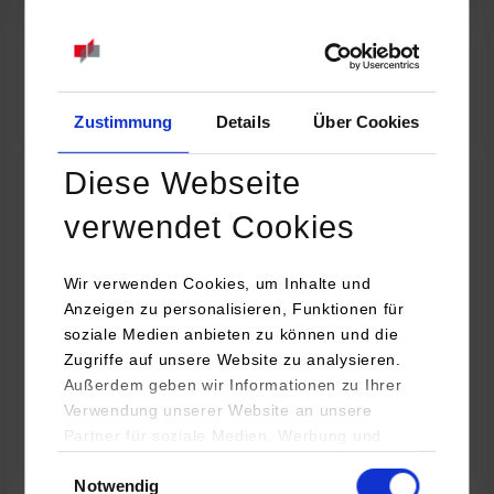
07.09.2026
18:00 Uhr
Online INDIS-Infoveranstaltung für Studierende
Zum Event
Zustimmung
Details
Über Cookies
Diese Webseite
Technologietag: Clean Urban Transportation –
verwendet Cookies
nachhaltige Mobilität im (sub)urbanen Umfeld
Wir verwenden Cookies, um Inhalte und
16.09.2026 - 17.09.2026
Anzeigen zu personalisieren, Funktionen für
soziale Medien anbieten zu können und die
Im Mittelpunkt stehen elektrische Antriebe, moderne
Zugriffe auf unsere Website zu analysieren.
Batterietechnologien und innovative Fahrzeugkonzepte für
Außerdem geben wir Informationen zu Ihrer
nachhaltige Mobilität in Stadt und…
Verwendung unserer Website an unsere
Partner für soziale Medien, Werbung und
Zum Event
Analysen weiter. Unsere Partner (u.a.
Einwilligungsauswahl
Notwendig
YouTube, Google Maps) führen diese