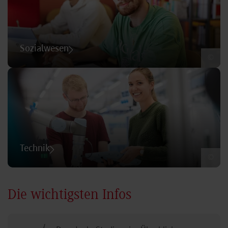
Sozialwesen
©
Technik
©
Die wichtigsten Infos