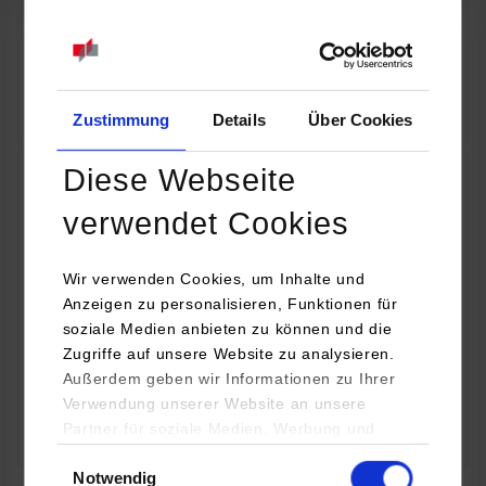
07.09.2026
18:00 Uhr
Online INDIS-Infoveranstaltung für Studierende
Zum Event
Zustimmung
Details
Über Cookies
Diese Webseite
Technologietag: Clean Urban Transportation –
verwendet Cookies
nachhaltige Mobilität im (sub)urbanen Umfeld
Wir verwenden Cookies, um Inhalte und
16.09.2026 - 17.09.2026
Anzeigen zu personalisieren, Funktionen für
soziale Medien anbieten zu können und die
Im Mittelpunkt stehen elektrische Antriebe, moderne
Zugriffe auf unsere Website zu analysieren.
Batterietechnologien und innovative Fahrzeugkonzepte für
Außerdem geben wir Informationen zu Ihrer
nachhaltige Mobilität in Stadt und…
Verwendung unserer Website an unsere
Partner für soziale Medien, Werbung und
Zum Event
Analysen weiter. Unsere Partner (u.a.
Einwilligungsauswahl
Notwendig
YouTube, Google Maps) führen diese