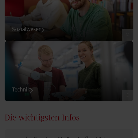
Sozialwesen
©
Technik
©
Die wichtigsten Infos