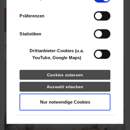
Informationen möglicherweise mit weiteren
Daten zusammen, die Sie ihnen bereitgestellt
weitere Veranstaltungen / Termine
Präferenzen
haben oder die sie im Rahmen Ihrer Nutzung
der Dienste gesammelt haben.
Events für Studieninteressierte
Statistiken
News
Drittanbieter-Cookies (u.a.
YouTube, Google Maps)
Cookies zulassen
Auswahl erlauben
Nur notwendige Cookies