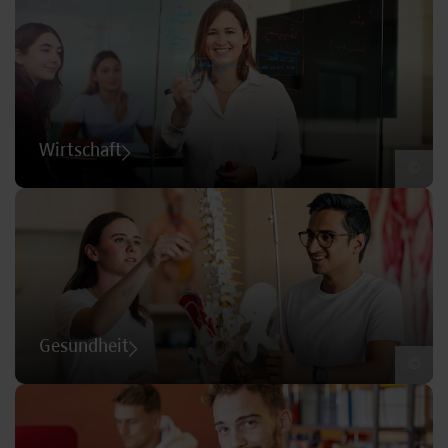
Wirtschaft
©
Gesundheit
©