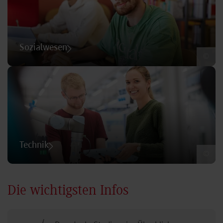
Sozialwesen
©
Technik
©
Die wichtigsten Infos