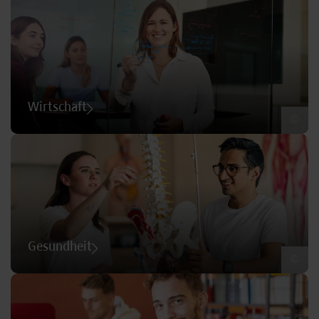
Wirtschaft
©
Gesundheit
©