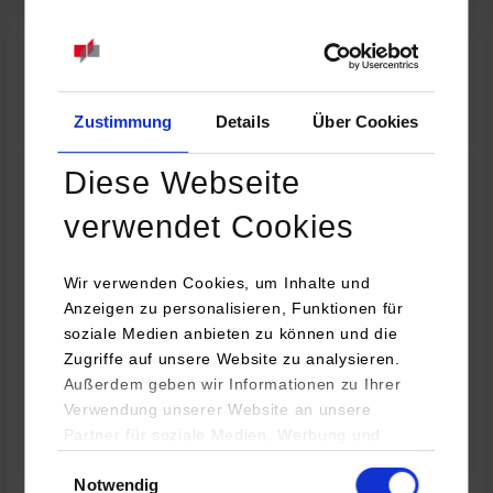
07.09.2026
18:00 Uhr
Online INDIS-Infoveranstaltung für Studierende
Zum Event
Zustimmung
Details
Über Cookies
Diese Webseite
Technologietag: Clean Urban Transportation –
verwendet Cookies
nachhaltige Mobilität im (sub)urbanen Umfeld
Wir verwenden Cookies, um Inhalte und
16.09.2026 - 17.09.2026
Anzeigen zu personalisieren, Funktionen für
soziale Medien anbieten zu können und die
Im Mittelpunkt stehen elektrische Antriebe, moderne
Zugriffe auf unsere Website zu analysieren.
Batterietechnologien und innovative Fahrzeugkonzepte für
Außerdem geben wir Informationen zu Ihrer
nachhaltige Mobilität in Stadt und…
Verwendung unserer Website an unsere
Partner für soziale Medien, Werbung und
Zum Event
Analysen weiter. Unsere Partner (u.a.
Einwilligungsauswahl
Notwendig
YouTube, Google Maps) führen diese