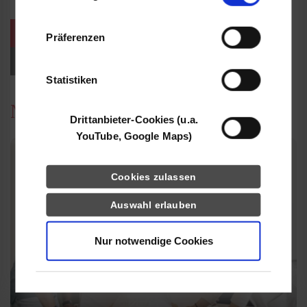
Informationen möglicherweise mit weiteren
Daten zusammen, die Sie ihnen bereitgestellt
weitere Veranstaltungen / Termine
Präferenzen
haben oder die sie im Rahmen Ihrer Nutzung
der Dienste gesammelt haben.
Events für Studieninteressierte
Statistiken
News
Drittanbieter-Cookies (u.a.
YouTube, Google Maps)
Cookies zulassen
Auswahl erlauben
Nur notwendige Cookies