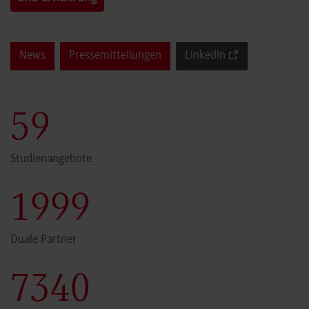
News
Pressemitteilungen
LinkedIn
60
Studienangebote
2000
Duale Partner
7341