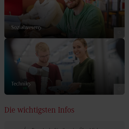
Sozialwesen
©
Technik
©
Die wichtigsten Infos