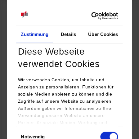
07.09.2026
18:00 Uhr
Online INDIS-Infoveranstaltung für Studierende
Zum Event
Zustimmung
Details
Über Cookies
Diese Webseite
Technologietag: Clean Urban Transportation –
verwendet Cookies
nachhaltige Mobilität im (sub)urbanen Umfeld
Wir verwenden Cookies, um Inhalte und
16.09.2026 - 17.09.2026
Anzeigen zu personalisieren, Funktionen für
soziale Medien anbieten zu können und die
Im Mittelpunkt stehen elektrische Antriebe, moderne
Zugriffe auf unsere Website zu analysieren.
Batterietechnologien und innovative Fahrzeugkonzepte für
Außerdem geben wir Informationen zu Ihrer
nachhaltige Mobilität in Stadt und…
Verwendung unserer Website an unsere
Partner für soziale Medien, Werbung und
Zum Event
Analysen weiter. Unsere Partner (u.a.
Einwilligungsauswahl
Notwendig
YouTube, Google Maps) führen diese