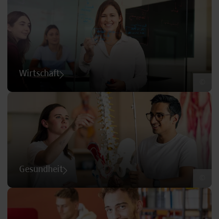
Wirtschaft
©
Gesundheit
©