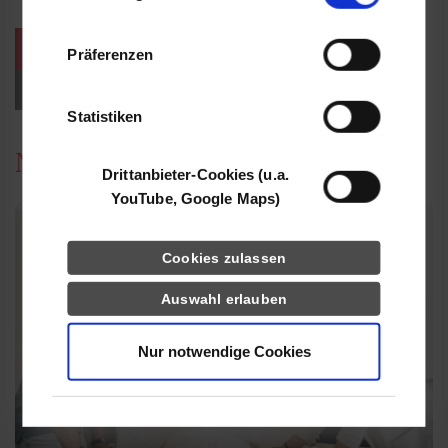
Informationen möglicherweise mit weiteren
Daten zusammen, die Sie ihnen bereitgestellt
weitere Veranstaltungen / Termine
Präferenzen
haben oder die sie im Rahmen Ihrer Nutzung
der Dienste gesammelt haben.
Events für Studieninteressierte
Statistiken
News
Drittanbieter-Cookies (u.a.
YouTube, Google Maps)
Cookies zulassen
Auswahl erlauben
Nur notwendige Cookies