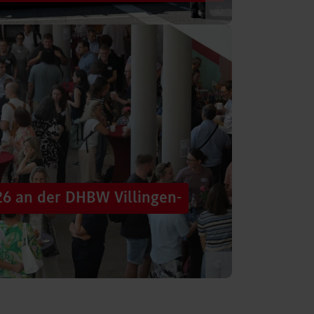
©
 säumten am Samstag die Straßen der
tten im farbenfrohen Zug: ein eigener DHBW-
26 an der DHBW Villingen-
©
d dennoch eine Verbindung schaffen, mit
 – connecting minds“ hat der DHBW-