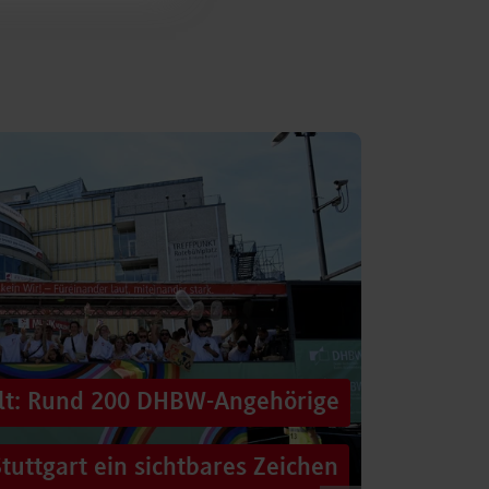
alt: Rund 200 DHBW-Angehörige
tuttgart ein sichtbares Zeichen