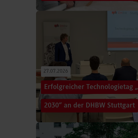
Von der Promotion in Australien über die We
evidenzbasierter Pflege bis hin zur aktiven G
Führungsaufgaben – Drei…
Beitrag lesen
27.07.2026
Erfolgreicher Technologietag 
2030“ an der DHBW Stuttgart
Wie gelingt Transformation in einer Zeit, in d
und gesellschaftliche Rahmenbedingungen im
Genau…