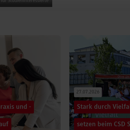
 für Studieninteressierte
27.07.2026
raxis und -
Stark durch Vielf
auf
setzen beim CSD S