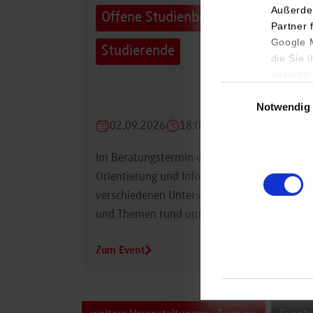
Außerde
Offene Studienberatung für
Partner 
Google M
Studierende
die Sie 
gesamme
Einwilligungsauswa
Notwendig
02.09.2026
18:00 Uhr
Im Beratungstermin erhalten Studierende
Orientierung und Informationen zu
verschiedenen Unterstützungsmöglichkeiten
und Themen rund um das Studium.
Zum Event