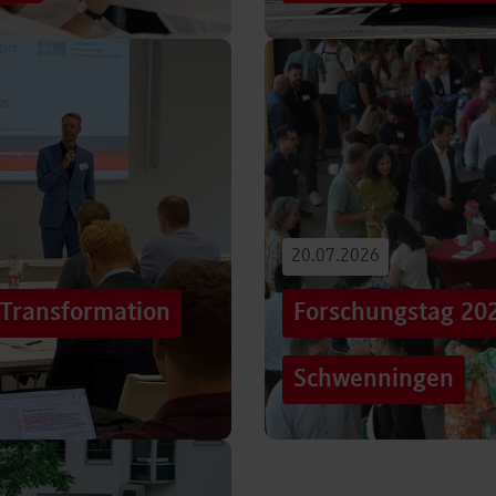
iterentwicklung
Hunderttausende Menschen
estaltung von
Stuttgarter Innenstadt. Mi
Truck, eine große…
Beitrag lesen
20.07.2026
„Transformation
Forschungstag 20
Schwenningen
er sich Technologien, Märkte
Grenzen überschreiten – un
mer schneller verändern?
dem Motto „crossing lines
Forschungstag in…