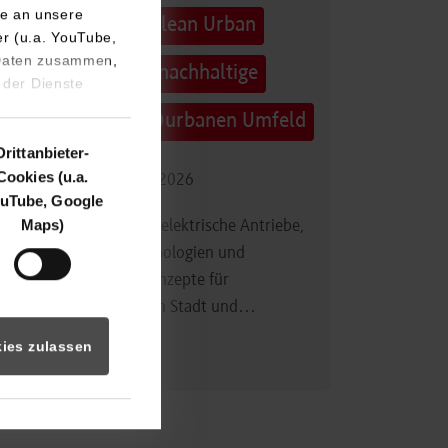
e an unsere
Technologietag: Clean Urban
er (u.a. YouTube,
 Daten zusammen,
Transportation – nachhaltige
 der Dienste
Mobilität im (sub)urbanen Umfeld
Drittanbieter-
Cookies (u.a.
16.09.2026 - 17.09.2026
uTube, Google
Maps)
Im Mittelpunkt stehen elektrische Antriebe,
moderne Batterietechnologien und
innovative Fahrzeugkonzepte für
nachhaltige Mobilität in Stadt und…
ies zulassen
Zum Event