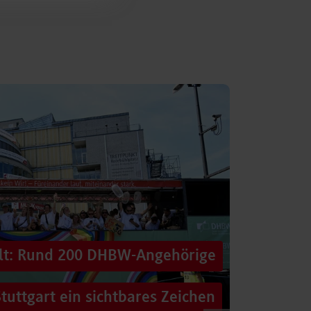
alt: Rund 200 DHBW-Angehörige
tuttgart ein sichtbares Zeichen