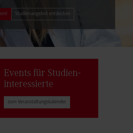
ern!
Studienangebot entdecken
Events für Studien­
interessierte
zum Veranstaltungs­kalender