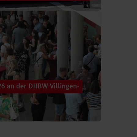
©
 säumten am Samstag die Straßen der
tten im farbenfrohen Zug: ein eigener DHBW-
26 an der DHBW Villingen-
©
d dennoch eine Verbindung schaffen, mit
 – connecting minds“ hat der DHBW-