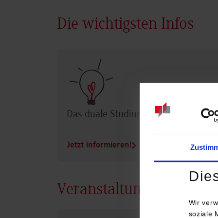
Die wichtigsten Infos
Das duale Studium im Überblick
Jetzt informieren!
Zustim
Die
Veranstaltungen
Wir verw
soziale 