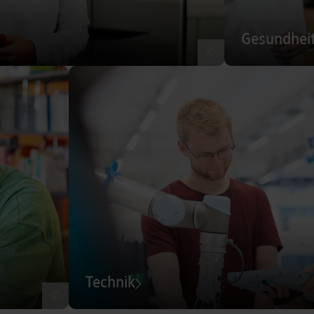
Gesundhei
©
Technik
©