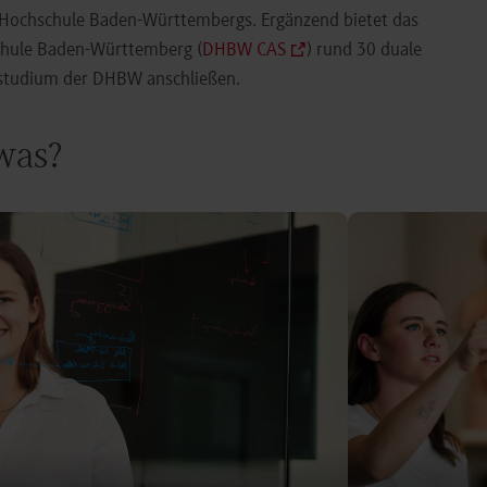
e Hochschule Baden-Württembergs. Ergänzend bietet das
chule Baden-Württemberg (
DHBW CAS
) rund 30 duale
orstudium der DHBW anschließen.
 was?