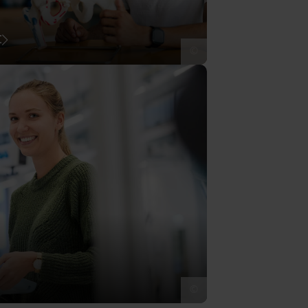
t
©
©