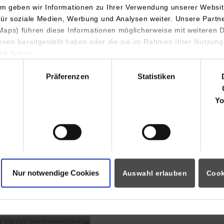
m geben wir Informationen zu Ihrer Verwendung unserer Websit
INDIS-Infoveranstaltung für
für soziale Medien, Werbung und Analysen weiter. Unsere Partn
aps) führen diese Informationen möglicherweise mit weiteren
Studierende
ihnen bereitgestellt haben oder die sie im Rahmen Ihrer Nutzung
lt haben.
hl
Präferenzen
Statistiken
07.09.2026
18:00 Uhr
Yo
Online INDIS-Infoveranstaltung für
Studierende
Nur notwendige Cookies
Auswahl erlauben
Cook
Zum Event