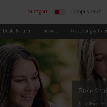
Stuttgart
Campus Horb
Duale Partner
Service
Forschung & Tran
Freie Stu
Du suchst noch e