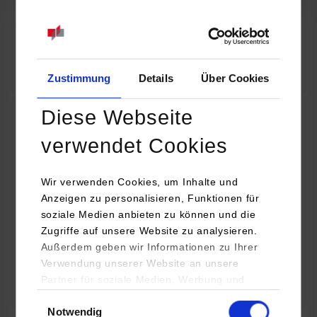
07.09.2026
18:00 Uhr
Online INDIS-Infoveranstaltung für Studierende
Zum Event
Zustimmung
Details
Über Cookies
Diese Webseite
Technologietag: Clean Urban Transportation –
verwendet Cookies
nachhaltige Mobilität im (sub)urbanen Umfeld
Wir verwenden Cookies, um Inhalte und
16.09.2026 - 17.09.2026
Anzeigen zu personalisieren, Funktionen für
soziale Medien anbieten zu können und die
Im Mittelpunkt stehen elektrische Antriebe, moderne
Zugriffe auf unsere Website zu analysieren.
Batterietechnologien und innovative Fahrzeugkonzepte für
Außerdem geben wir Informationen zu Ihrer
nachhaltige Mobilität in Stadt und…
Verwendung unserer Website an unsere
Partner für soziale Medien, Werbung und
Zum Event
Analysen weiter. Unsere Partner (u.a.
Einwilligungsauswahl
Notwendig
YouTube, Google Maps) führen diese