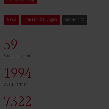
News
Pressemitteilungen
LinkedIn
60
Studienangebote
2000
Duale Partner
7341