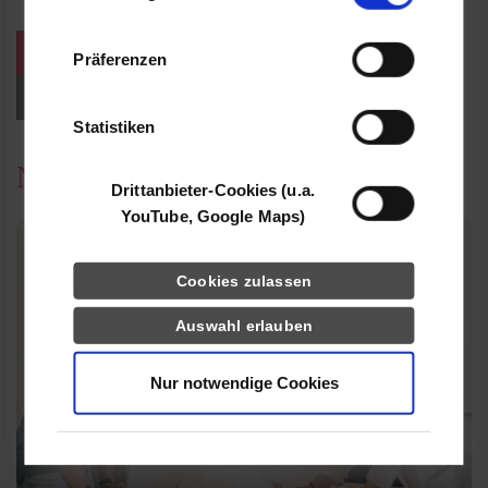
Informationen möglicherweise mit weiteren
Daten zusammen, die Sie ihnen bereitgestellt
weitere Veranstaltungen / Termine
Präferenzen
haben oder die sie im Rahmen Ihrer Nutzung
der Dienste gesammelt haben.
Events für Studieninteressierte
Statistiken
News
Drittanbieter-Cookies (u.a.
YouTube, Google Maps)
Cookies zulassen
Auswahl erlauben
Nur notwendige Cookies