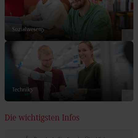
Sozialwesen
©
Technik
©
Die wichtigsten Infos