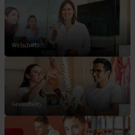
Wirtschaft
©
Gesundheit
©