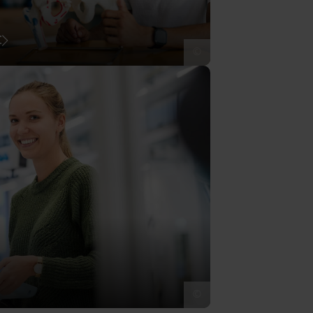
t
©
©