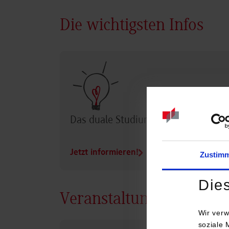
Die wichtigsten Infos
Das duale Studium im Überblick
Jetzt informieren!
Zustim
Die
Veranstaltungen
Wir verw
soziale 