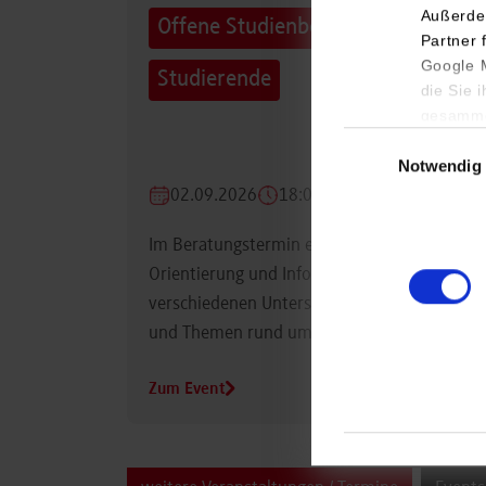
Außerde
Offene Studienberatung für
Partner 
Google M
Studierende
die Sie 
gesamme
Einwilligungsauswa
Notwendig
02.09.2026
18:00 Uhr
Im Beratungstermin erhalten Studierende
Orientierung und Informationen zu
verschiedenen Unterstützungsmöglichkeiten
und Themen rund um das Studium.
Zum Event