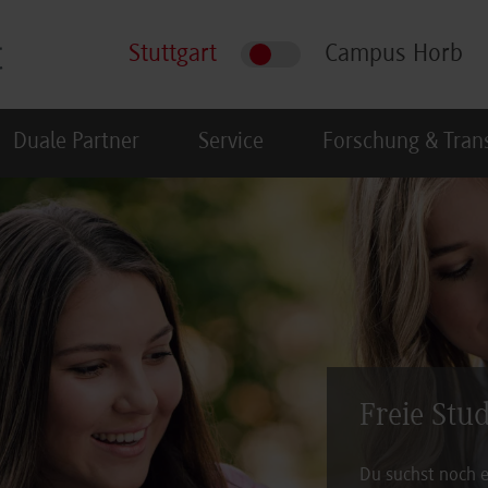
Stuttgart
Campus Horb
Duale Partner
Service
Forschung & Tran
Freie Stu
Du suchst noch e