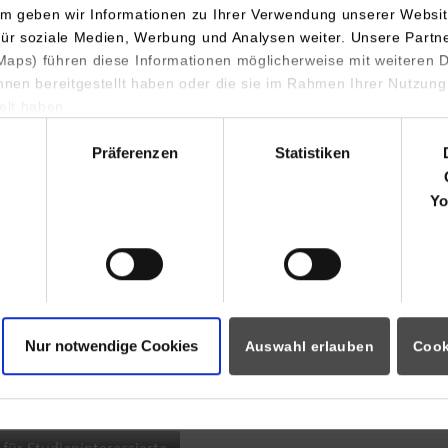
m geben wir Informationen zu Ihrer Verwendung unserer Websit
INDIS-Infoveranstaltung für
für soziale Medien, Werbung und Analysen weiter. Unsere Partn
aps) führen diese Informationen möglicherweise mit weiteren
Studierende
ihnen bereitgestellt haben oder die sie im Rahmen Ihrer Nutzung
lt haben.
hl
Präferenzen
Statistiken
07.09.2026
18:00 Uhr
Yo
Online INDIS-Infoveranstaltung für
Studierende
Nur notwendige Cookies
Auswahl erlauben
Cook
Zum Event