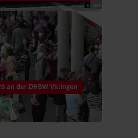
©
 säumten am Samstag die Straßen der
tten im farbenfrohen Zug: ein eigener DHBW-
26 an der DHBW Villingen-
©
d dennoch eine Verbindung schaffen, mit
 – connecting minds“ hat der DHBW-