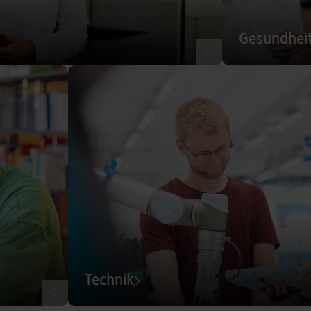
Gesundhei
©
Technik
©