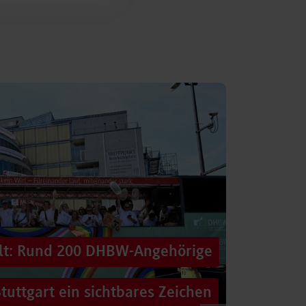
alt: Rund 200 DHBW-Angehörige
tuttgart ein sichtbares Zeichen