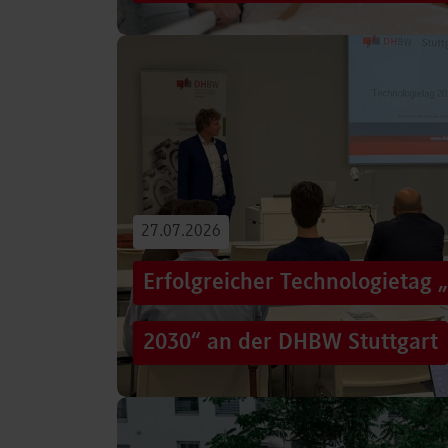
Von der Promotion in Australien über die We
evidenzbasierter Pflege bis hin zur aktiven G
Führungsaufgaben – Drei…
Beitrag lesen
27.07.2026
Erfolgreicher Technologietag 
2030“ an der DHBW Stuttgart
Wie gelingt Transformation in einer Zeit, in d
und gesellschaftliche Rahmenbedingungen im
Genau…