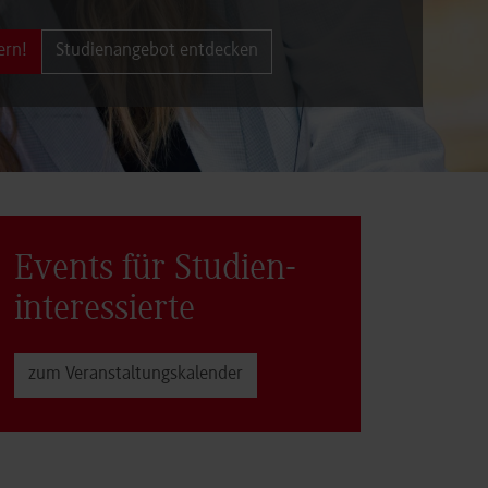
ern!
Studienangebot entdecken
Events für Studien­
interessierte
zum Veranstaltungs­kalender