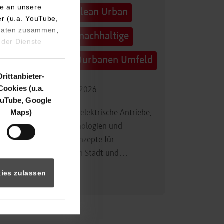
e an unsere
Technologietag: Clean Urban
er (u.a. YouTube,
 Daten zusammen,
Transportation – nachhaltige
 der Dienste
Mobilität im (sub)urbanen Umfeld
Drittanbieter-
Cookies (u.a.
16.09.2026 - 17.09.2026
uTube, Google
Maps)
Im Mittelpunkt stehen elektrische Antriebe,
moderne Batterietechnologien und
innovative Fahrzeugkonzepte für
nachhaltige Mobilität in Stadt und…
ies zulassen
Zum Event