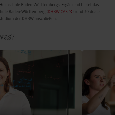
e Hochschule Baden-Württembergs. Ergänzend bietet das
chule Baden-Württemberg (
DHBW CAS
) rund 30 duale
orstudium der DHBW anschließen.
 was?