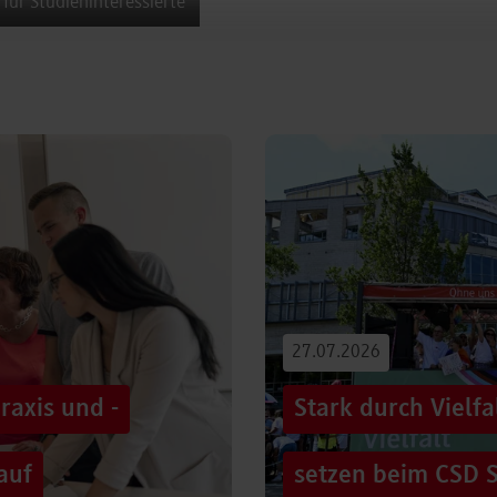
 für Studieninteressierte
27.07.2026
raxis und -
Stark durch Vielf
auf
setzen beim CSD S