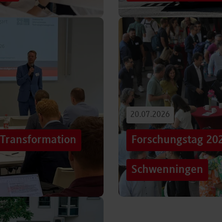
iterentwicklung
Hunderttausende Menschen
estaltung von
Stuttgarter Innenstadt. Mi
Truck, eine große…
Beitrag lesen
20.07.2026
„Transformation
Forschungstag 20
Schwenningen
er sich Technologien, Märkte
Grenzen überschreiten – un
mer schneller verändern?
dem Motto „crossing lines
Forschungstag in…