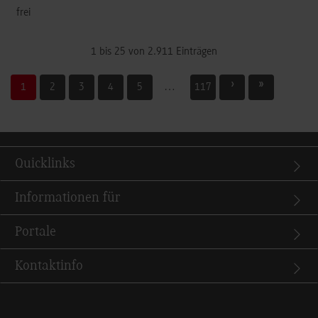
frei
1 bis 25 von 2.911 Einträgen
1
2
3
4
5
…
117
Quicklinks
Informationen für
Portale
Kontaktinfo