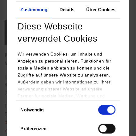
Zustimmung
Details
Über Cookies
Diese Webseite
verwendet Cookies
Wir verwenden Cookies, um Inhalte und
Prodekan Fakultät Technik sowie Studiendekan und
Anzeigen zu personalisieren, Funktionen für
Studiengangsleiter Informatik
soziale Medien anbieten zu können und die
Zugriffe auf unsere Website zu analysieren.
Lerchenstraße 1
Außerdem geben wir Informationen zu Ihrer
Raum: B3.01
Verwendung unserer Website an unsere
70174
Stuttgart
Partner für soziale Medien, Werbung und
Analysen weiter. Unsere Partner (u.a.
Einwilligungsauswahl
Tel.:
0711/1849-4538
Notwendig
YouTube, Google Maps) führen diese
Fax: 0711/1849-4510
Informationen möglicherweise mit weiteren
dirk.reichardt@dhbw-stuttgart.de
Daten zusammen, die Sie ihnen bereitgestellt
Präferenzen
haben oder die sie im Rahmen Ihrer Nutzung
Zur persönlichen Homepage