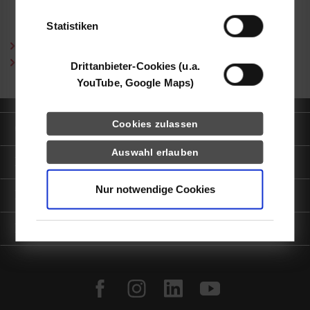
der Dienste gesammelt haben.
Statistiken
Curriculum Vitae (PDF)
Publikationen (PDF)
Drittanbieter-Cookies (u.a.
YouTube, Google Maps)
Cookies zulassen
Quicklinks
Auswahl erlauben
Informationen für
Nur notwendige Cookies
Portale
Kontaktinfo
facebook
instagram
linkedin
youtube