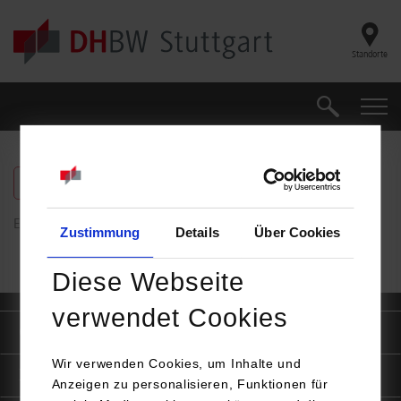
Skip to main content
Standorte
Suche
Suche
freie Plätze anzeigen
Es wurden keine Ergebnisse gefunden
Zustimmung
Details
Über Cookies
Diese Webseite
verwendet Cookies
Quicklinks
Wir verwenden Cookies, um Inhalte und
Informationen für
Anzeigen zu personalisieren, Funktionen für