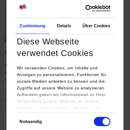
Zustimmung
Details
Über Cookies
Diese Webseite
verwendet Cookies
Studiengangsleiter Soziale Arbeit
Rotebühlstraße 131
Wir verwenden Cookies, um Inhalte und
Raum: 5.07
Anzeigen zu personalisieren, Funktionen für
soziale Medien anbieten zu können und die
70197
Stuttgart
Zugriffe auf unsere Website zu analysieren.
Tel.:
0711/1849-654
Außerdem geben wir Informationen zu Ihrer
Verwendung unserer Website an unsere
Fax: 0711/1849-735
Partner für soziale Medien, Werbung und
thomas.meyer@dhbw-stuttgart.de
Analysen weiter. Unsere Partner (u.a.
Einwilligungsauswahl
Notwendig
YouTube, Google Maps) führen diese
Informationen möglicherweise mit weiteren