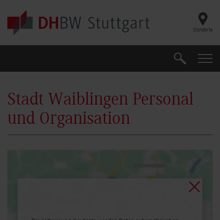
Skip to main content
Standorte
Suche
Suche
Stadt Waiblingen Personal
und Organisation