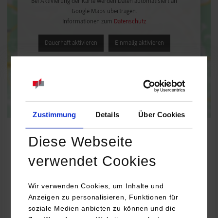
Bei Aktivierung der Karte werden Daten automatisiert an
Google Maps übertragen.
Informationen zum
Datenschutz
Dauerhaft aktivieren
Einmalig aktivieren
Zustimmung
Details
Über Cookies
Diese Webseite
verwendet Cookies
Soziale Arbeit mit Kindern, Jugendlichen und Familien-Frühe
Bildung
Wir verwenden Cookies, um Inhalte und
Anzeigen zu personalisieren, Funktionen für
Stadt Waiblingen Personal und Organisation
soziale Medien anbieten zu können und die
Kurze Straße 33