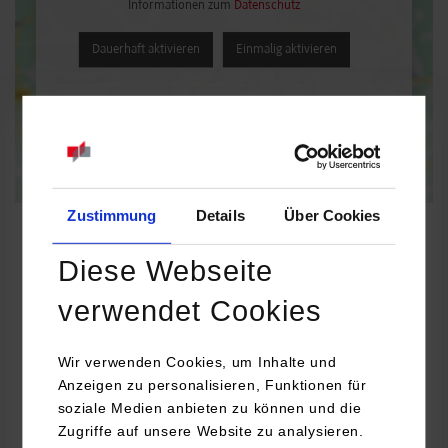
Informationen zum
Datenschutz
Dauerhaft aktivieren
Einmalig aktivieren
Zustimmung
Details
Über Cookies
Diese Webseite
Soziale Arbeit mit Kindern, Jugendlichen und Familien-Frühe
verwendet Cookies
Bildung
Wir verwenden Cookies, um Inhalte und
Kinderlandnet gGmbH
Anzeigen zu personalisieren, Funktionen für
L 9,11
soziale Medien anbieten zu können und die
68161
Mannheim
Zugriffe auf unsere Website zu analysieren.