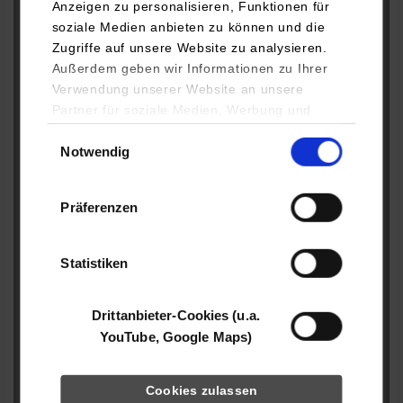
Anzeigen zu personalisieren, Funktionen für
Studienrichtungen mit Studienschwerpunkt:
*
soziale Medien anbieten zu können und die
Zugriffe auf unsere Website zu analysieren.
Außerdem geben wir Informationen zu Ihrer
Verwendung unserer Website an unsere
Gesamtanzahl der Plätze:
Partner für soziale Medien, Werbung und
Analysen weiter. Unsere Partner (u.a.
Einwilligungsauswahl
Aufgeteilt in Theorie, Praxis, ohne Wunsch:
Notwendig
YouTube, Google Maps) führen diese
Informationen möglicherweise mit weiteren
Daten zusammen, die Sie ihnen bereitgestellt
Gesamtanzahl aus Theoriebeginn, Praxisbeginn, ohne
Präferenzen
haben oder die sie im Rahmen Ihrer Nutzung
Wunsch
*
der Dienste gesammelt haben.
Statistiken
davon mit Theoriebeginn erwünscht:
*
Drittanbieter-Cookies (u.a.
YouTube, Google Maps)
davon mit Praxisbeginn erwünscht:
*
Cookies zulassen