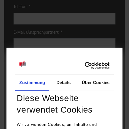
Telefon:
*
E-Mail (Ansprechpartner):
*
Name und Anschrift der Einrichtung:
*
Zustimmung
Details
Über Cookies
Diese Webseite
Stichpunkte der vorgesehenen Arbeitsfelder:
verwendet Cookies
Wir verwenden Cookies, um Inhalte und