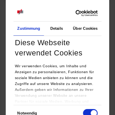
07.09.2026
18:00 Uhr
Online INDIS-Infoveranstaltung für Studierende
Zum Event
Zustimmung
Details
Über Cookies
Diese Webseite
Technologietag: Clean Urban Transportation –
verwendet Cookies
nachhaltige Mobilität im (sub)urbanen Umfeld
Wir verwenden Cookies, um Inhalte und
16.09.2026 - 17.09.2026
Anzeigen zu personalisieren, Funktionen für
soziale Medien anbieten zu können und die
Im Mittelpunkt stehen elektrische Antriebe, moderne
Zugriffe auf unsere Website zu analysieren.
Batterietechnologien und innovative Fahrzeugkonzepte für
Außerdem geben wir Informationen zu Ihrer
nachhaltige Mobilität in Stadt und…
Verwendung unserer Website an unsere
Partner für soziale Medien, Werbung und
Zum Event
Analysen weiter. Unsere Partner (u.a.
Einwilligungsauswahl
Notwendig
YouTube, Google Maps) führen diese