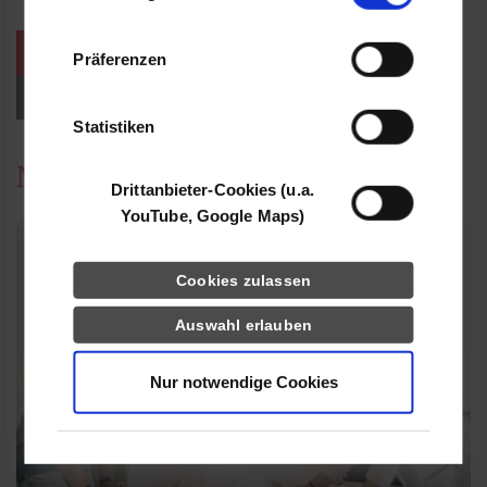
Informationen möglicherweise mit weiteren
Daten zusammen, die Sie ihnen bereitgestellt
weitere Veranstaltungen / Termine
Präferenzen
haben oder die sie im Rahmen Ihrer Nutzung
der Dienste gesammelt haben.
Events für Studieninteressierte
Statistiken
News
Drittanbieter-Cookies (u.a.
YouTube, Google Maps)
Cookies zulassen
Auswahl erlauben
Nur notwendige Cookies