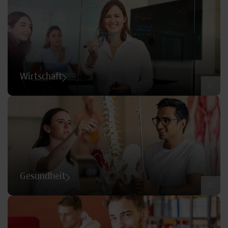
Wirtschaft
©
Gesundheit
©