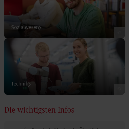
Sozialwesen
©
Technik
©
Die wichtigsten Infos