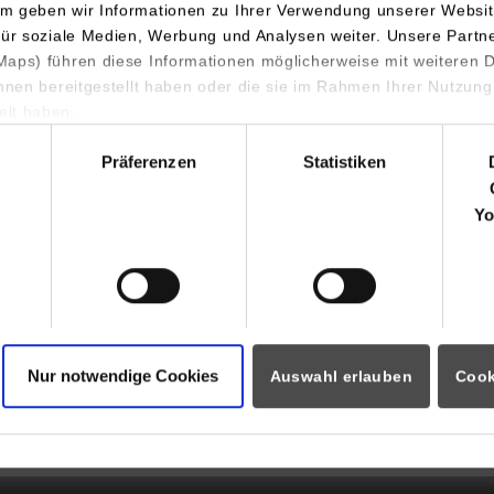
m geben wir Informationen zu Ihrer Verwendung unserer Websit
für soziale Medien, Werbung und Analysen weiter. Unsere Partn
- Studienjahrgang 2023
aps) führen diese Informationen möglicherweise mit weiteren
ihnen bereitgestellt haben oder die sie im Rahmen Ihrer Nutzung
lt haben.
- Studienjahrgang 2022
hl
Präferenzen
Statistiken
.2025 16- 17 Uhr
Die frühen Phasen
Meeting starten
Yo
Nur notwendige Cookies
Auswahl erlauben
Cook