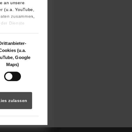
e an unsere
er (u.a. YouTube,
 Daten zusammen,
 der Dienste
Drittanbieter-
Cookies (u.a.
uTube, Google
Maps)
ies zulassen