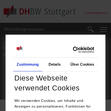
Skip to main content
Studierendenportal
Wirtschaftsingenieurwesen
Suche
Suche
Impressum
Datenschutz
Barrierefreiheit
Service
Zustimmung
Details
Über Cookies
Footer Meta Navigation
Diese Webseite
verwendet Cookies
© Duale Hochschule Baden-Württemberg Stuttgart
Wir verwenden Cookies, um Inhalte und
Anzeigen zu personalisieren, Funktionen für