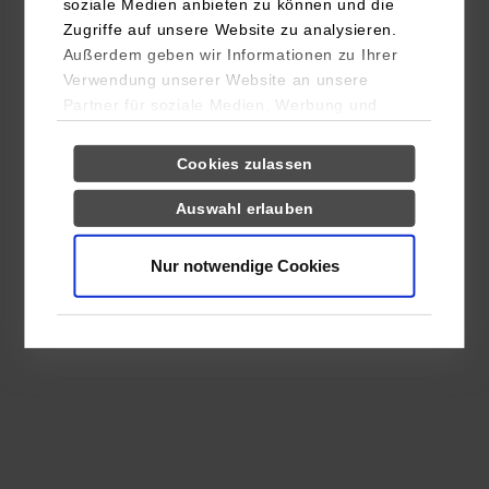
soziale Medien anbieten zu können und die
Zugriffe auf unsere Website zu analysieren.
Außerdem geben wir Informationen zu Ihrer
Verwendung unserer Website an unsere
Partner für soziale Medien, Werbung und
Analysen weiter. Unsere Partner (u.a.
Einwilligungsauswahl
Notwendig
YouTube, Google Maps) führen diese
Cookies zulassen
Informationen möglicherweise mit weiteren
Daten zusammen, die Sie ihnen bereitgestellt
Auswahl erlauben
Präferenzen
haben oder die sie im Rahmen Ihrer Nutzung
der Dienste gesammelt haben.
Nur notwendige Cookies
Statistiken
Drittanbieter-Cookies (u.a.
YouTube, Google Maps)