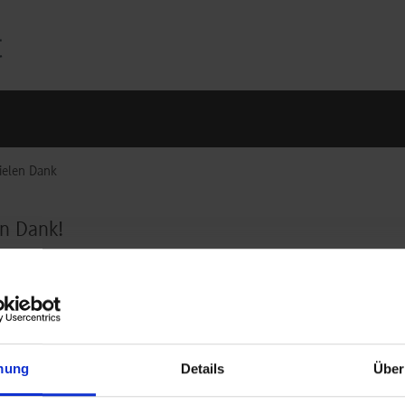
ielen Dank
en Dank!
 Dank für Ihr Interesse an einer Lehrtätigkeit an der DHBW Stuttg
mung
Details
Über