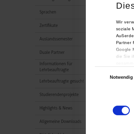
Die
Sprachen
Wir verw
Zertifikate
soziale 
Außerde
Auslandssemester
Partner 
Google M
Duale Partner
die Sie 
gesamme
Informationen für
Einwilligungsauswa
Lehrbeauftragte
Notwendig
Lehrbeauftragte gesucht
Studierendenprojekte
Highlights & News
Allgemeine Downloads