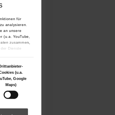
s
nktionen für
zu analysieren.
e an unsere
er (u.a. YouTube,
 Daten zusammen,
 der Dienste
Drittanbieter-
Cookies (u.a.
uTube, Google
Maps)