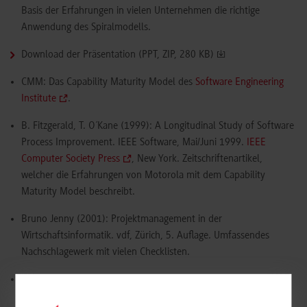
Basis der Erfahrungen in vielen Unternehmen die richtige
Anwendung des Spiralmodells.
Download der Präsentation (PPT, ZIP, 280 KB)
CMM: Das Capability Maturity Model des
Software Engineering
Institute
.
B. Fitzgerald, T. O´Kane (1999): A Longitudinal Study of Software
Process Improvement. IEEE Software, Mai/Juni 1999.
IEEE
Computer Society Press
, New York. Zeitschriftenartikel,
welcher die Erfahrungen von Motorola mit dem Capability
Maturity Model beschreibt.
Bruno Jenny (2001): Projektmanagement in der
Wirtschaftsinformatik. vdf, Zürich, 5. Auflage. Umfassendes
Nachschlagewerk mit vielen Checklisten.
Frühauf, K., J. Ludewig und H. Sandmayr (2002): Software-
Projektmanagement und -Qualitätsicherung. vdf, Zürich, 4.