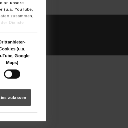
e an unsere
er (u.a. YouTube,
 Daten zusammen,
 der Dienste
arrierefreiheit
Service
Drittanbieter-
Cookies (u.a.
uTube, Google
Maps)
ies zulassen