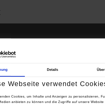
mung
Details
Über
as ZfKI der DHBW Stuttgart mit Campus Horb sucht die besten
se Webseite verwendet Cookie
achelorarbeiten im Bereich Künstliche Intelligenz.
Jetzt für den ZfKI Bachelor Preis bewerben!
enden Cookies, um Inhalte und Anzeigen zu personalisieren, Fu
Medien anbieten zu können und die Zugriffe auf unsere Website 