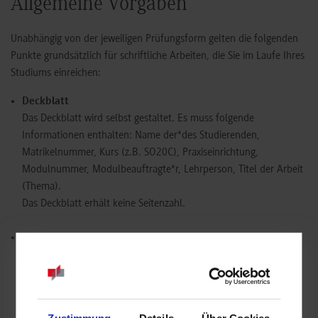
Allgemeine Vorgaben
Unabhängig von der jeweiligen Prüfungsform gelten die folgenden
Punkte grundsätzlich für schriftliche Arbeiten, die Sie im Laufe Ihres
Studiums einreichen:
Deckblatt
Das Deckblatt wird selbst gestaltet. Es muss folgende
Informationen enthalten: Name der*des Studierenden,
Matrikelnummer, Kurs (z.B. SO20C), Praxiseinrichtung,
Modulnummer, Modulbeauftragte*r, Lehrperson, Titel der Arbeit
(Thema).
Das Deckblatt erhält keine Seitenzahl.
Ehrenwörtliche Erklärung
Gemäß Studien- und Prüfungsordnung ist jede wissenschaftliche
Arbeit mit der folgenden ehrenwörtlichen Erklärung abzugeben:
„Ich versichere hiermit, dass ich die vorliegende Arbeit
selbstständig verfasst und keine anderen als die angegebenen
Zustimmung
Details
Über Cookies