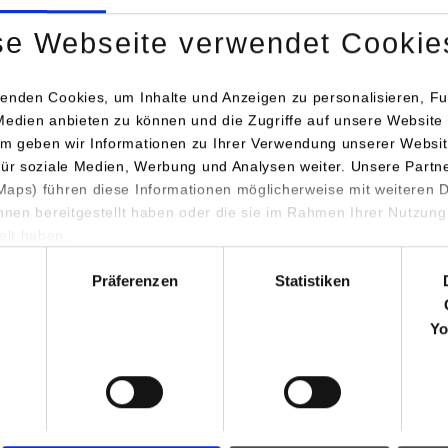
beachten Sie, dass Kurstermine in den Vorlesungsplänen i. d. R. 
se Webseite verwendet Cookie
ch nach Vorlesungsbeginn geändert werden können!
Bitte kont
ermine über die Links weiter unten!
enden Cookies, um Inhalte und Anzeigen zu personalisieren, Fu
Medien anbieten zu können und die Zugriffe auf unsere Website 
m geben wir Informationen zu Ihrer Verwendung unserer Websit
für soziale Medien, Werbung und Analysen weiter. Unsere Partn
aps) führen diese Informationen möglicherweise mit weiteren
ihnen bereitgestellt haben oder die sie im Rahmen Ihrer Nutzung
lt haben.
hl
Präferenzen
Statistiken
Yo