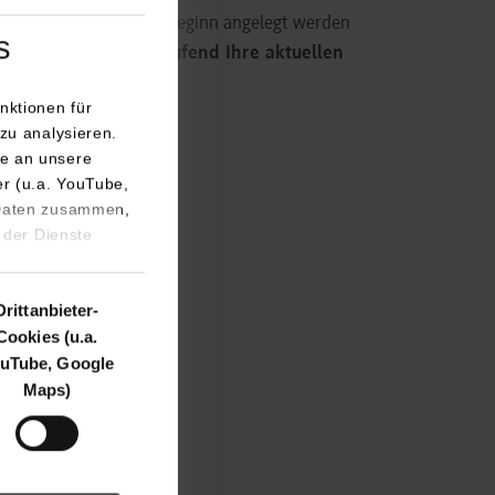
erst kurz vor Vorlesungsbeginn angelegt werden
s
rollieren Sie daher laufend Ihre aktuellen
nktionen für
zu analysieren.
e an unsere
er (u.a. YouTube,
 Daten zusammen,
 der Dienste
Drittanbieter-
Cookies (u.a.
uTube, Google
Maps)