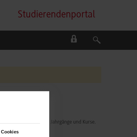
Studierendenportal
Suche
Suche
ester der bezeichneten Jahrgänge und Kurse.
hau).
 Cookies