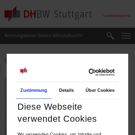
Skip to main content
Studierendenportal
Rechnungswesen Steuern Wirtschaftsrecht
Suche
Suche
Christiana Lehe
Zustimmung
Details
Über Cookies
Diese Webseite
verwendet Cookies
Wir verwenden Cookies, um Inhalte und