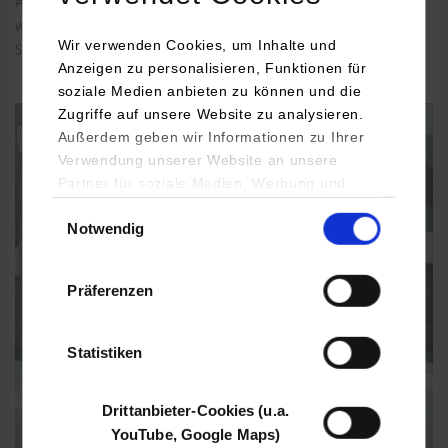
Antrieb. Im Rahmen des Mechatronik-Studiums an der DHBW
werden hierzu sowohl einzelne Aspekte als auch das
Wir verwenden Cookies, um Inhalte und
Systemverständnis mit praktischen Übungen vertieft.
Anzeigen zu personalisieren, Funktionen für
soziale Medien anbieten zu können und die
Zugriffe auf unsere Website zu analysieren.
Außerdem geben wir Informationen zu Ihrer
Verwendung unserer Website an unsere
Partner für soziale Medien, Werbung und
Analysen weiter. Unsere Partner (u.a.
Einwilligungsauswahl
Notwendig
YouTube, Google Maps) führen diese
Informationen möglicherweise mit weiteren
Daten zusammen, die Sie ihnen bereitgestellt
Präferenzen
haben oder die sie im Rahmen Ihrer Nutzung
der Dienste gesammelt haben.
Statistiken
Drittanbieter-Cookies (u.a.
YouTube, Google Maps)