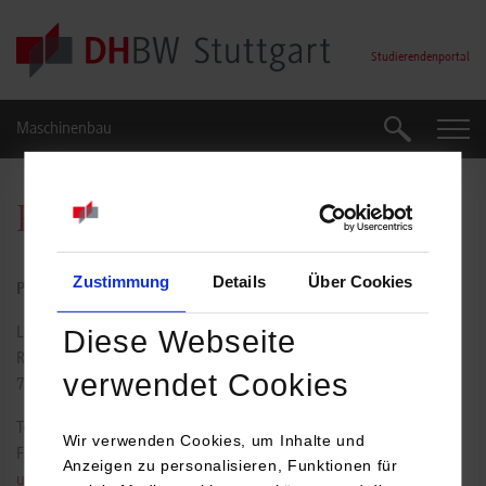
Skip to main content
Studierendenportal
Maschinenbau
Suche
Suche
Prof. Dr.-Ing. Uwe Gaese
Zustimmung
Details
Über Cookies
Professor für Maschinenbau
Diese Webseite
Lerchenstraße 1
Raum: B1.11
verwendet Cookies
70174
Stuttgart
Tel.:
0711/1849-649
Wir verwenden Cookies, um Inhalte und
Fax: 0711/1849-719
Anzeigen zu personalisieren, Funktionen für
uwe.gaese@dhbw-stuttgart.de