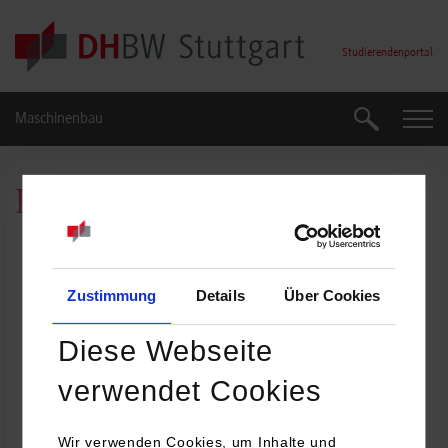
Skip to main content
Studierendenportal
Maschinenbau
Suche
Suche
Prof. Dr.-Ing. Szabolcs Péteri
Zustimmung
Details
Über Cookies
Diese Webseite
verwendet Cookies
Wir verwenden Cookies, um Inhalte und