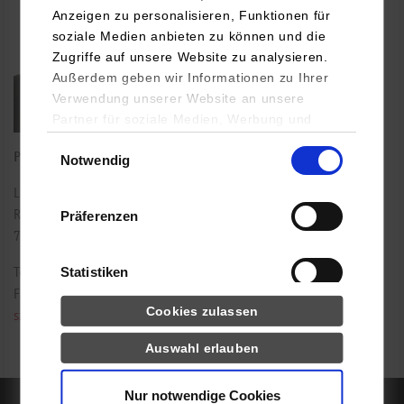
Anzeigen zu personalisieren, Funktionen für
soziale Medien anbieten zu können und die
Zugriffe auf unsere Website zu analysieren.
Außerdem geben wir Informationen zu Ihrer
Verwendung unserer Website an unsere
Partner für soziale Medien, Werbung und
Analysen weiter. Unsere Partner (u.a.
Einwilligungsauswahl
Professor für Maschinenbau
Notwendig
YouTube, Google Maps) führen diese
Informationen möglicherweise mit weiteren
Lerchenstraße 1
Daten zusammen, die Sie ihnen bereitgestellt
Präferenzen
Raum: B1.12
haben oder die sie im Rahmen Ihrer Nutzung
70174
Stuttgart
der Dienste gesammelt haben.
Statistiken
Tel.:
0711/1849-675
Fax: 0711/1849-719
Cookies zulassen
szabolcs.peteri@dhbw-stuttgart.de
Drittanbieter-Cookies (u.a.
YouTube, Google Maps)
Auswahl erlauben
Nur notwendige Cookies