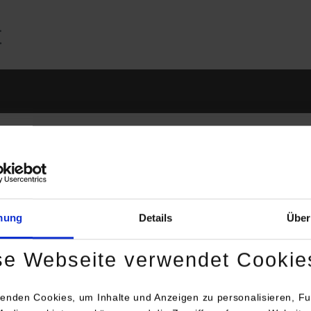
dit Klein-Wiele, M.Ed.
mung
Details
Über
Wissenschaftliche Mitarbe
Zentrum für Interdiszipli
se Webseite verwendet Cookie
Lerchenstraße 1
Raum: B4.23
enden Cookies, um Inhalte und Anzeigen zu personalisieren, Fu