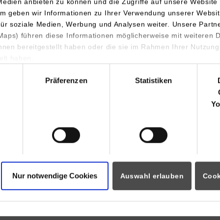
Medien anbieten zu können und die Zugriffe auf unsere Website 
70174
Stuttgart
m geben wir Informationen zu Ihrer Verwendung unserer Websit
Tel.:
0711/1849-159
für soziale Medien, Werbung und Analysen weiter. Unsere Partn
aps) führen diese Informationen möglicherweise mit weiteren
Fax: 0711/1849-121
ihnen bereitgestellt haben oder die sie im Rahmen Ihrer Nutzung
judit.klein-wiele@dhbw-stut
lt haben.
hl
Präferenzen
Statistiken
Yo
Nur notwendige Cookies
Auswahl erlauben
Cook