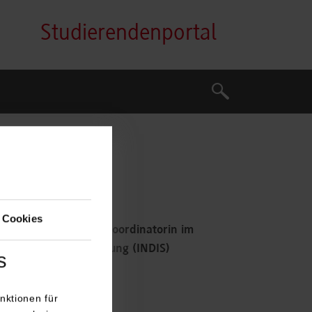
Studierendenportal
Suche
Suche
 Cookies
iterin und Zentrumskoordinatorin im
näre Lehre und Forschung (INDIS)
s
nktionen für