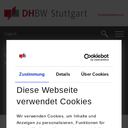
Skip to main content
Studierendenportal
Logout
Suche
Suche
Impressum
Datenschutz
Barrierefreiheit
Service
Zustimmung
Details
Über Cookies
Footer Meta Navigation
Diese Webseite
verwendet Cookies
© Duale Hochschule Baden-Württemberg Stuttgart
Wir verwenden Cookies, um Inhalte und
Anzeigen zu personalisieren, Funktionen für