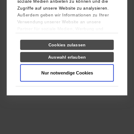
soziale Medien anbieten zu können und die
Zugriffe auf unsere Website zu analysieren.
Außerdem geben wir Informationen zu Ihrer
Verwendung unserer Website an unsere
Partner für soziale Medien, Werbung und
Analysen weiter. Unsere Partner (u.a.
Einwilligungsauswahl
Notwendig
YouTube, Google Maps) führen diese
Cookies zulassen
Informationen möglicherweise mit weiteren
Daten zusammen, die Sie ihnen bereitgestellt
Auswahl erlauben
Präferenzen
haben oder die sie im Rahmen Ihrer Nutzung
der Dienste gesammelt haben.
Nur notwendige Cookies
Statistiken
Drittanbieter-Cookies (u.a.
YouTube, Google Maps)