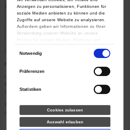
Anzeigen zu personalisieren, Funktionen für
soziale Medien anbieten zu können und die
Zugriffe auf unsere Website zu analysieren.
Außerdem geben wir Informationen zu Ihrer
Verwendung unserer Website an unsere
Partner für soziale Medien, Werbung und
Analysen weiter. Unsere Partner (u.a.
Einwilligungsauswahl
Notwendig
YouTube, Google Maps) führen diese
Informationen möglicherweise mit weiteren
Professor für Informatik
Daten zusammen, die Sie ihnen bereitgestellt
Präferenzen
haben oder die sie im Rahmen Ihrer Nutzung
Lerchenstraße 1
der Dienste gesammelt haben.
Raum: B3.09
Statistiken
70174
Stuttgart
Tel.:
0711/1849-4551
Drittanbieter-Cookies (u.a.
Cookies zulassen
michael.hanselmann@dhbw-stuttgart.de
YouTube, Google Maps)
Auswahl erlauben