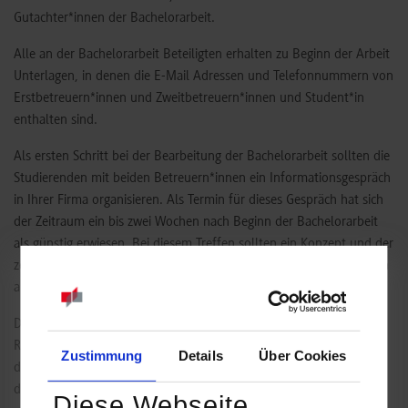
Gutachter*innen der Bachelorarbeit.
Alle an der Bachelorarbeit Beteiligten erhalten zu Beginn der Arbeit
Unterlagen, in denen die E-Mail Adressen und Telefonnummern von
Erstbetreuern*innen und Zweitbetreuern*innen und Student*in
enthalten sind.
Als ersten Schritt bei der Bearbeitung der Bachelorarbeit sollten die
Studierenden mit beiden Betreuern*innen ein Informationsgespräch
in Ihrer Firma organisieren. Als Termin für dieses Gespräch hat sich
der Zeitraum ein bis zwei Wochen nach Beginn der Bachelorarbeit
als günstig erwiesen. Bei diesem Treffen sollten ein Konzept und der
zeitliche Ablauf der Arbeit vorgestellt und mit den Betreuern*innen
abgesprochen werden.
Die Bachelorarbeit wird mit einer Abschlusspräsentation, in der
Regel 1 bis 2 Wochen nach Abgabe der Arbeit, abgeschlossen. An
Zustimmung
Details
Über Cookies
diesem Termin müssen mindestens beide Betreuer*innen und
der*die Studierende teilnehmen.
Diese Webseite