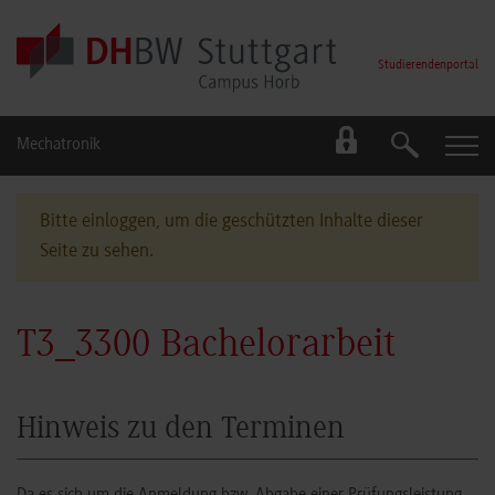
Skip to main content
Studierendenportal
Mechatronik
Suche
Suche
Bitte einloggen, um die geschützten Inhalte dieser
Seite zu sehen.
T3_3300 Bachelorarbeit
Hinweis zu den Terminen
Da es sich um die Anmeldung bzw. Abgabe einer Prüfungsleistung