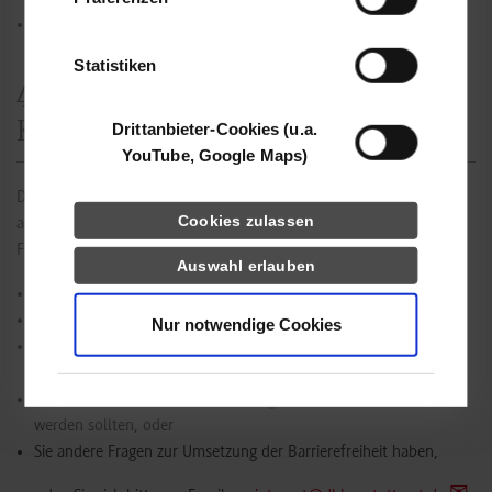
haben oder die sie im Rahmen Ihrer Nutzung
Keine.
der Dienste gesammelt haben.
Statistiken
4. Rückmeldung und
Kontaktangabe
Drittanbieter-Cookies (u.a.
YouTube, Google Maps)
Die DHBW Stuttgart arbeitet daran, die bestehenden Barrieren
Cookies zulassen
abzuschaffen.
Falls
Auswahl erlauben
Sie bei der Verwendung der Webseite auf Barrieren stoßen,
Inhalte schwer zugänglich sind,
Nur notwendige Cookies
Inhalte, die die allgemeinen Empfehlungen für Barrierefreiheit
verletzen oder nicht konform mit WCAG sind, oder
Inhalte unklar sind und anders ausgedrückt oder formuliert
werden sollten, oder
Sie andere Fragen zur Umsetzung der Barrierefreiheit haben,