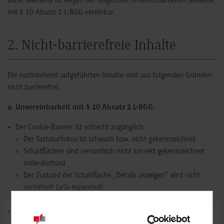
Diese Webseite ist wegen der folgenden Unvereinbarkeiten teilweise
mit § 10 Absatz 1 L-BGG vereinbar.
2. Nicht-barrierefreie Inhalte
Die nachstehend aufgeführten Inhalte sind aus folgenden Gründen
nicht barrierefrei:
a. Unvereinbarkeit mit § 10 Absatz 1 L-BGG:
Der Cookie-Banner ist schlecht zugänglich:
Der Tastaturfokus ist schwach bzw. nicht gekennzeichnet
Schaltflächen sind semantisch nicht korrekt gekennzeichnet
(role=button)
Der Zustand der Schaltfläche „Details anzeigen“ wird nicht
vermittelt (aria-expanded)
Der Tastaturfokus ist nicht auf den Cookie-Banner begrenzt
Inhalte in Gebärdensprache werden nicht angeboten. Auch
Informationen zur Navigation in Leichter Sprache müssen noch