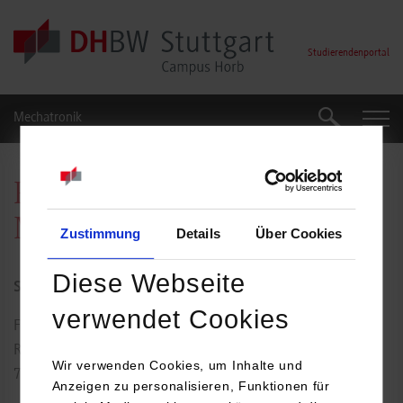
Skip to main content
Studierendenportal
Mechatronik
Suche
Suche
Prof. Dr.-Ing. Benedikt
Michel
Zustimmung
Details
Über Cookies
Diese Webseite
Studiengangsleitung
verwendet Cookies
Florianstraße 15
Raum: 109
Wir verwenden Cookies, um Inhalte und
72160
Horb am Neckar
Anzeigen zu personalisieren, Funktionen für