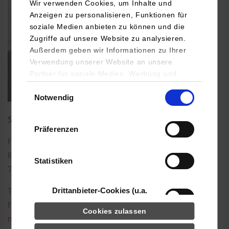
Wir verwenden Cookies, um Inhalte und
Anzeigen zu personalisieren, Funktionen für
soziale Medien anbieten zu können und die
Zugriffe auf unsere Website zu analysieren.
Außerdem geben wir Informationen zu Ihrer
Verwendung unserer Website an unsere
Partner für soziale Medien, Werbung und
Analysen weiter. Unsere Partner (u.a.
Einwilligungsauswahl
Notwendig
YouTube, Google Maps) führen diese
Informationen möglicherweise mit weiteren
Studiengangsleitung
Daten zusammen, die Sie ihnen bereitgestellt
Präferenzen
haben oder die sie im Rahmen Ihrer Nutzung
Florianstraße 15
der Dienste gesammelt haben.
Raum: 008
Statistiken
72160
Horb am Neckar
Drittanbieter-Cookies (u.a.
Tel.:
07451/521-238
YouTube, Google Maps)
Fax: 07451/521-139
Cookies zulassen
m.kornhaas@hb.dhbw-stuttgart.de