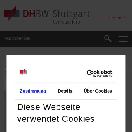
Skip to main content
Studierendenportal
Maschinenbau
Suche
Suche
Prof. Dr.-Ing. Michael
Kornhaas
Zustimmung
Details
Über Cookies
Diese Webseite
verwendet Cookies